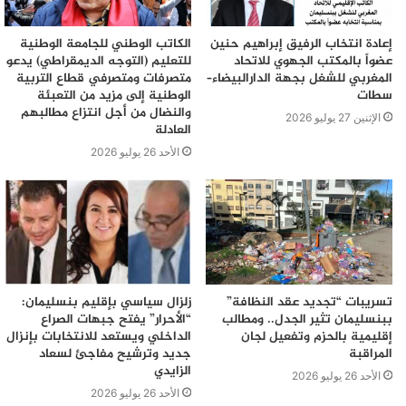
إعادة انتخاب الرفيق إبراهيم حنين
الكاتب الوطني للجامعة الوطنية
عضواً بالمكتب الجهوي للاتحاد
للتعليم (التوجه الديمقراطي) يدعو
المغربي للشغل بجهة الدارالبيضاء–
متصرفات ومتصرفي قطاع التربية
سطات
الوطنية إلى مزيد من التعبئة
والنضال من أجل انتزاع مطالبهم
الإثنين 27 يوليو 2026
العادلة
الأحد 26 يوليو 2026
تسريبات “تجديد عقد النظافة”
زلزال سياسي بإقليم بنسليمان:
ببنسليمان تثير الجدل.. ومطالب
“الأحرار” يفتح جبهات الصراع
إقليمية بالحزم وتفعيل لجان
الداخلي ويستعد للانتخابات بإنزال
المراقبة
جديد وترشيح مفاجئ لسعاد
الزايدي
الأحد 26 يوليو 2026
الأحد 26 يوليو 2026