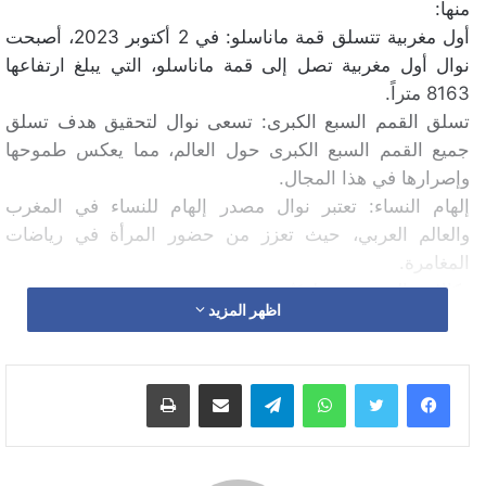
منها:
أول مغربية تتسلق قمة ماناسلو: في 2 أكتوبر 2023، أصبحت
نوال أول مغربية تصل إلى قمة ماناسلو، التي يبلغ ارتفاعها
8163 متراً.
تسلق القمم السبع الكبرى: تسعى نوال لتحقيق هدف تسلق
جميع القمم السبع الكبرى حول العالم، مما يعكس طموحها
وإصرارها في هذا المجال.
إلهام النساء: تعتبر نوال مصدر إلهام للنساء في المغرب
والعالم العربي، حيث تعزز من حضور المرأة في رياضات
المغامرة.
وكالات. الصورة من لينݣدن
اظهر المزيد
الجبال
العلم المغربي
اندونيسيا
متسلقة
واتساب
تيلقرام
مشاركة عبر البريد
طباعة
نوال اسفندلا
هرم كارستينز