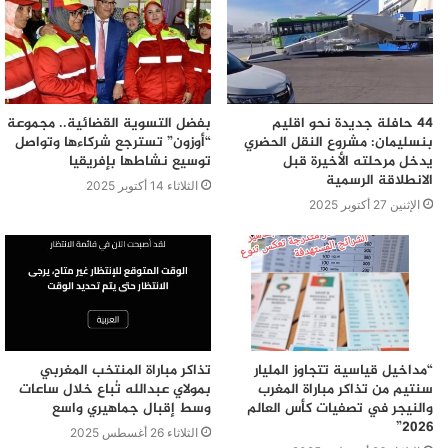
44 حافلة جديدة نحو اقليم
بفضل التسوية القضائية.. مجموعة
بنسليمان: مشروع النقل الحضري
“أوزون” تسترجع شركاءها وتواصل
يدخل مرحلته الأخيرة قبل
توسيع نشاطها بإفريقيا
الانطلاقة الرسمية
الثلاثاء 14 أكتوبر 2025
الإثنين 27 أكتوبر 2025
“مداخيل قياسية تتجاوز المليار
تذاكر مباراة المنتخب المغربي
سنتيم من تذاكر مباراة المغرب
بمولاي عبدالله تُباع خلال ساعات
والنيجر في تصفيات كأس العالم
وسط إقبال جماهيري واسع
2026”
الثلاثاء 26 أغسطس 2025