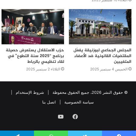
المجلس الجماعي لبوزنيقة يفعّل
حزب الاستقلال يستعرض حصيلة
المقتضيات القانونية ضد الأعضاء
برنامج “2025 سنة التطوع” في
المتغيبين
لقاء تنظيمي بالرباط
الخميس 4 سبتمبر 2025
الثلاثاء 2 سبتمبر 2025
© حقوق النشر 2026، جميع الحقوق محفوظة |
شروط الإستخدام
|
سياسة الخصوصية
|
اتصل بنا
فيسبوك
يوتيوب