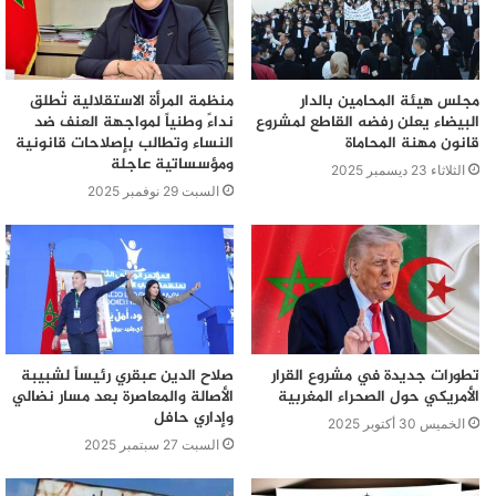
مجلس هيئة المحامين بالدار
منظمة المرأة الاستقلالية تُطلق
البيضاء يعلن رفضه القاطع لمشروع
نداءً وطنياً لمواجهة العنف ضد
قانون مهنة المحاماة
النساء وتطالب بإصلاحات قانونية
ومؤسساتية عاجلة
الثلاثاء 23 ديسمبر 2025
السبت 29 نوفمبر 2025
تطورات جديدة في مشروع القرار
صلاح الدين عبقري رئيساً لشبيبة
الأمريكي حول الصحراء المغربية
الأصالة والمعاصرة بعد مسار نضالي
وإداري حافل
الخميس 30 أكتوبر 2025
السبت 27 سبتمبر 2025