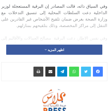
وفي السياق ذاته، قالت المصادر إن البرقية المستعجلة لوزير
الداخلية دعت السلطات المحلية إلى تنسيق التدخلات مع
وزارة الصحة بغرض ضمان تلقيح الأشخاص غير القادرين على
التنقل إلى مراكز المخصصة، وذلك بتلقيحهم بمنازلهم.
وفي نفس الاطار، دعت البرقية مصالح العمالات والأقاليم إلى
إعداد لوائح الأشخاص القاطنين البالغين 60 سنة وأكثر غير
اظهر المزيد
الملقحين وعدد الأشخاص المتوفين وعدد الأشخاص غير
القاطنين، وذلك لتسهيل هذه العملية، في انتظار المرور إلى
عمليات أخرى.
واتساب
تيلقرام
مشاركة عبر البريد
طباعة