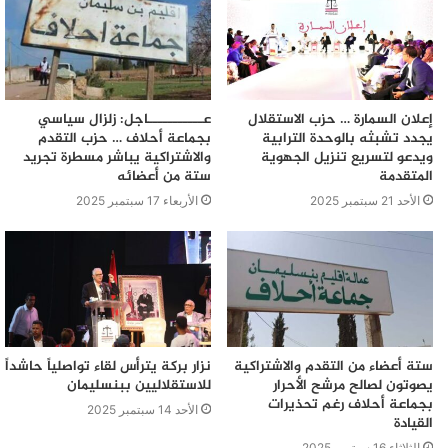
إعلان السمارة … حزب الاستقلال
عـــــــــــاجل: زلزال سياسي
يجدد تشبثه بالوحدة الترابية
بجماعة أحلاف … حزب التقدم
ويدعو لتسريع تنزيل الجهوية
والاشتراكية يباشر مسطرة تجريد
المتقدمة
ستة من أعضائه
الأحد 21 سبتمبر 2025
الأربعاء 17 سبتمبر 2025
ستة أعضاء من التقدم والاشتراكية
نزار بركة يترأس لقاء تواصلياً حاشداً
يصوتون لصالح مرشح الأحرار
للاستقلاليين ببنسليمان
بجماعة أحلاف رغم تحذيرات
الأحد 14 سبتمبر 2025
القيادة
الثلاثاء 16 سبتمبر 2025