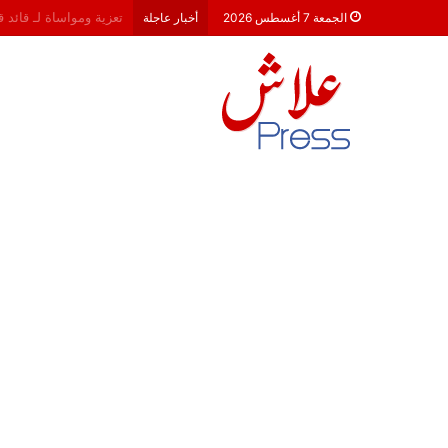
هشام جناح: من تألق الك
الجمعة 7 أغسطس 2026
أخبار عاجلة