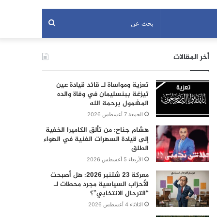
بحث
عن
أخر المقالات
تعزية ومواساة لـ قائد قيادة عين
تيزغة ببنسليمان في وفاة والده
المشمول برحمة الله
الجمعة 7 أغسطس 2026
هشام جناح: من تألق الكاميرا الخفية
إلى قيادة السهرات الفنية في الهواء
الطلق
الأربعاء 5 أغسطس 2026
معركة 23 شتنبر 2026: هل أصبحت
الأحزاب السياسية مجرد محطات لـ
“الترحال الانتخابي”؟
الثلاثاء 4 أغسطس 2026