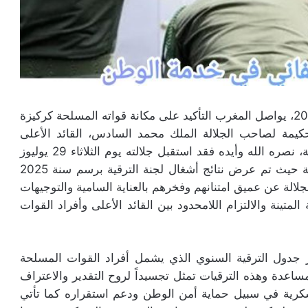
مع حلول ذكرى عيد العرش المجيد في 30 يوليوز 2025، يواصل المغرب التأكيد على مكانة قواته المسلحة كركيزة
كيمة لصاحب الجلالة الملك محمد السادس، القائد الأعلى
ورئيس أركان الحرب العامة للقوات المسلحة الملكية، نصره الله وأيده فقد استقبل جلالته يوم الثلاثاء 29 يوليوز
بالقصر الملكي بتطوان أعضاء لجنة الترقية العسكرية حيث تم عرض نتائج أشغال لجنة الترقية برسم سنة 2025
لالة عن عميق امتنانهم وفخرهم بالعناية السامية والتوجيهات
لمتينة والالتزام اللامحدود بين القائد الأعلى وأفراد القوات
ر جدول الترقية السنوي الذي يشمل أفراد القوات المسلحة
اعدة وهذه الترقيات تمثل تجسيداً لروح التقدير والاعتراف
عسكرية في سبيل حماية أمن الوطن ودعم استقراره كما تأتي