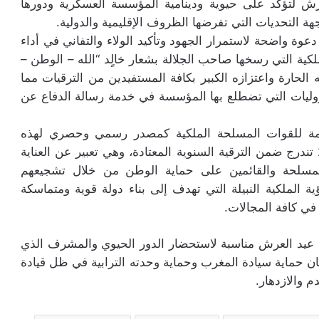
لعرش لتؤكد على حيوية ودينامية المؤسسة العسكرية ودورها
ة التحديات التي تفرضها الظروف الإقليمية والدولية.
وة واضحة لاستمرار الجهود وتأكيد الولاء والتفاني في أداء
ملكية التي رسخها صاحب الجلالة بشعار خالٍد “الله – الوطن –
 الحارة واعتزازه الكبير بكافة المستفيدين من الترقيات مما
وليات التي تضطلع بها المؤسسة في خدمة رسالة الدفاع عن
العامة للقوات المسلحة الملكية كمصدر رسمي وحصري لهذه
الأخبار، مؤكداً أن هذه الترقية التي تخص سنة 2025 تندرج ضمن الترقية السنوية المعتادة، وهي تعبير عن العناية
ت المسلحة والقائمين على حماية الوطن من خلال تشجيعهم
 الملكية النبيلة التي تهدف إلى بناء دولة قوية ومتماسكة
 في كافة المجالات.
 عيد العرش مناسبة لاستحضار الدور الحيوي والمشرف الذي
ان حماية سيادة المغرب وحماية وحدته الترابية في ظل قيادة
 والازدهار.