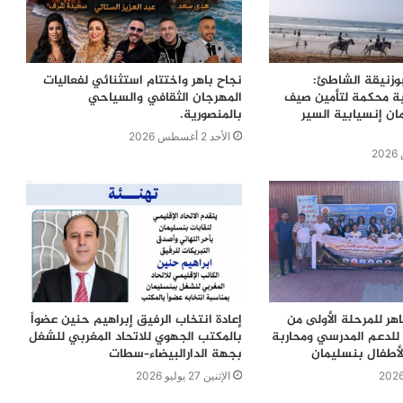
بوزنيقة الشاطئ:
نجاح باهر واختتام استثنائي لفعاليات
ية محكمة لتأمين صيف
المهرجان الثقافي والسياحي
ن إنسيابية السير
بالمنصورية.
الأحد 2 أغسطس 2026
اهر للمرحلة الأولى من
إعادة انتخاب الرفيق إبراهيم حنين عضواً
للدعم المدرسي ومحاربة
بالمكتب الجهوي للاتحاد المغربي للشغل
لأطفال بنسليمان
بجهة الدارالبيضاء–سطات
الإثنين 27 يوليو 2026