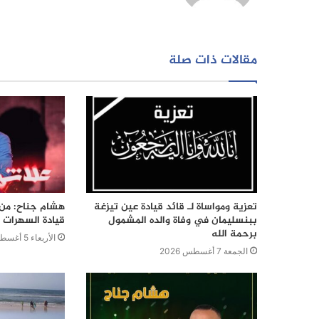
مقالات ذات صلة
تعزية ومواساة لـ قائد قيادة عين تيزغة
هشام جناح: من ت
ببنسليمان في وفاة والده المشمول
قيادة السهرات ا
برحمة الله
الأربعاء 5 أغسطس 2026
الجمعة 7 أغسطس 2026