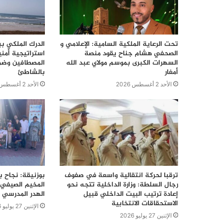
تحت الرعاية الملكية السامية: الإعلامي و
الدرك الملكي ب
الصحفي هشام جناح يقود منصة
استراتيجية أمن
السهرات الكبرى بموسم مولاي عبد الله
المصطافين وضما
أمغار
بالشاطئ
الأحد 2 أغسطس 2026
الأحد 2 أغسطس 2026
ترقبا لحركة انتقالية واسعة في صفوف
بوزنيقة: نجاح ب
رجال السلطة: وزارة الداخلية تتجه نحو
المخيم الصيفي 
إعادة ترتيب البيت الداخلي قبيل
الهدر المدرسي 
الاستحقاقات الانتخابية
الإثنين 27 يوليو 2026
الإثنين 27 يوليو 2026