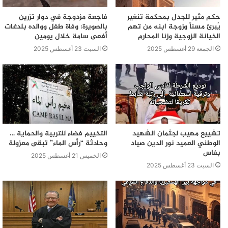
حكم مثير للجدل بمحكمة تنغير
فاجعة مزدوجة في دوار تزرين
يُبرئ مسناً وزوجة ابنه من تهم
بالصويرة: وفاة طفل ووالده بلدغات
الخيانة الزوجية وزنا المحارم
أفعى سامة خلال يومين
الجمعة 29 أغسطس 2025
السبت 23 أغسطس 2025
تشييع مهيب لجثمان الشهيد
التخييم فضاء للتربية والحماية …
الوطني العميد نور الدين صياد
وحادثة “رأس الماء” تبقى معزولة
بفاس
الخميس 21 أغسطس 2025
السبت 23 أغسطس 2025