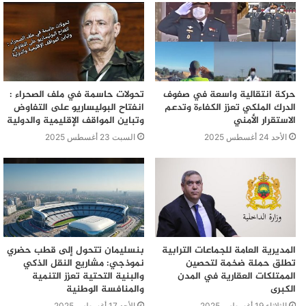
من طرف حميد زيتوني، بينما رفض التوقيع على
محضر التسليم النهائي للأشغال تلافيا للشبهات
المتعلقة بالعلاقة الزوجية التي تربطه بالمساهمة في
الشركة الفائزة بهذه الصفقة.
حركة انتقالية واسعة في صفوف
تحولات حاسمة في ملف الصحراء :
الدرك الملكي تعزز الكفاءة وتدعم
انفتاح البوليساريو على التفاوض
الاستقرار الأمني
وتباين المواقف الإقليمية والدولية
الأحد 24 أغسطس 2025
السبت 23 أغسطس 2025
المديرية العامة للجماعات الترابية
بنسليمان تتحول إلى قطب حضري
تطلق حملة ضخمة لتحصين
نموذجي: مشاريع النقل الذكي
الممتلكات العقارية في المدن
والبنية التحتية تعزز التنمية
الكبرى
والمنافسة الوطنية
الثلاثاء 19 أغسطس 2025
الأحد 17 أغسطس 2025