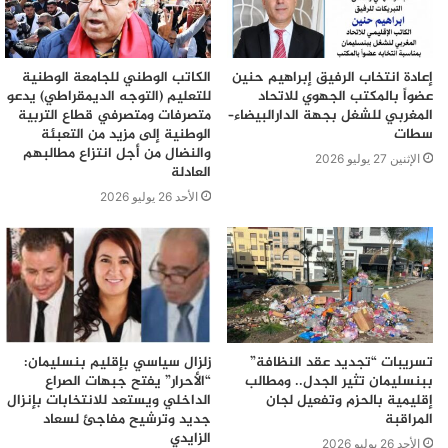
إعادة انتخاب الرفيق إبراهيم حنين
الكاتب الوطني للجامعة الوطنية
عضواً بالمكتب الجهوي للاتحاد
للتعليم (التوجه الديمقراطي) يدعو
المغربي للشغل بجهة الدارالبيضاء–
متصرفات ومتصرفي قطاع التربية
سطات
الوطنية إلى مزيد من التعبئة
والنضال من أجل انتزاع مطالبهم
الإثنين 27 يوليو 2026
العادلة
الأحد 26 يوليو 2026
تسريبات “تجديد عقد النظافة”
زلزال سياسي بإقليم بنسليمان:
ببنسليمان تثير الجدل.. ومطالب
“الأحرار” يفتح جبهات الصراع
إقليمية بالحزم وتفعيل لجان
الداخلي ويستعد للانتخابات بإنزال
المراقبة
جديد وترشيح مفاجئ لسعاد
الزايدي
الأحد 26 يوليو 2026