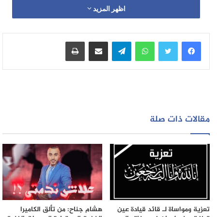
اظهر المزيد
واتساب
تيلقرام
مشاركة عبر البريد
طباعة
مقالات ذات صلة
تعزية ومواساة لـ قائد قيادة عين
هشام جناح: من تألق الكاميرا