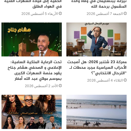
تيزغة ببنسليمان في وفاة والده
الخفية إلى قيادة السهرات الفنية
المشمول برحمة الله
في الهواء الطلق
الجمعة 7 أغسطس 2026
الأربعاء 5 أغسطس 2026
معركة 23 شتنبر 2026: هل أصبحت
تحت الرعاية الملكية السامية:
الأحزاب السياسية مجرد محطات لـ
الإعلامي و الصحفي هشام جناح
“الترحال الانتخابي”؟
يقود منصة السهرات الكبرى
بموسم مولاي عبد الله أمغار
الثلاثاء 4 أغسطس 2026
الأحد 2 أغسطس 2026