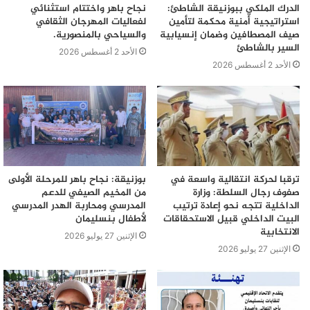
الدرك الملكي ببوزنيقة الشاطئ:
نجاح باهر واختتام استثنائي
استراتيجية أمنية محكمة لتأمين
لفعاليات المهرجان الثقافي
صيف المصطافين وضمان إنسيابية
والسياحي بالمنصورية.
السير بالشاطئ
الأحد 2 أغسطس 2026
الأحد 2 أغسطس 2026
ترقبا لحركة انتقالية واسعة في
بوزنيقة: نجاح باهر للمرحلة الأولى
صفوف رجال السلطة: وزارة
من المخيم الصيفي للدعم
الداخلية تتجه نحو إعادة ترتيب
المدرسي ومحاربة الهدر المدرسي
البيت الداخلي قبيل الاستحقاقات
لأطفال بنسليمان
الانتخابية
الإثنين 27 يوليو 2026
الإثنين 27 يوليو 2026