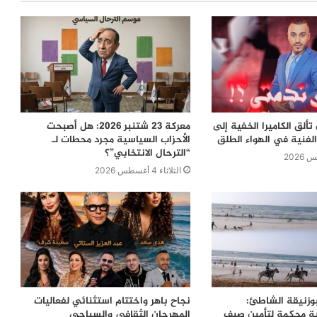
ألق الكاميرا الخفية إلى
معركة 23 شتنبر 2026: هل أصبحت
لفنية في الهواء الطلق
الأحزاب السياسية مجرد محطات لـ
“الترحال الانتخابي”؟
الثلاثاء 4 أغسطس 2026
بوزنيقة الشاطئ:
نجاح باهر واختتام استثنائي لفعاليات
ية محكمة لتأمين صيف
المهرجان الثقافي والسياحي