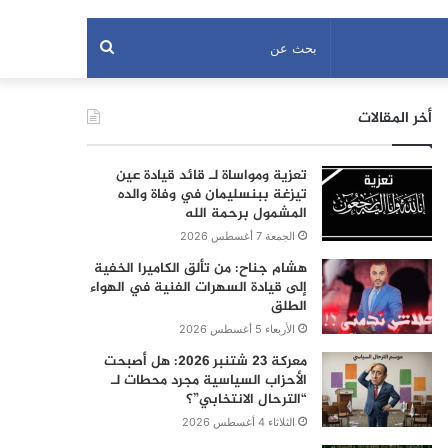
بحث
عن
أخر المقالات
تعزية ومواساة لـ قائد قيادة عين
تيزغة ببنسليمان في وفاة والده
المشمول برحمة الله
الجمعة 7 أغسطس 2026
هشام جناح: من تألق الكاميرا الخفية
إلى قيادة السهرات الفنية في الهواء
الطلق
الأربعاء 5 أغسطس 2026
معركة 23 شتنبر 2026: هل أصبحت
الأحزاب السياسية مجرد محطات لـ
“الترحال الانتخابي”؟
الثلاثاء 4 أغسطس 2026