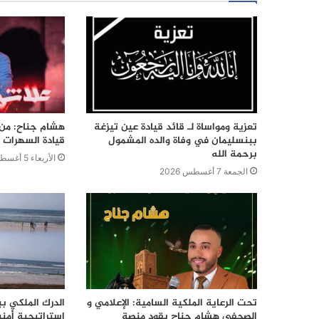
تعزية ومواساة لـ قائد قيادة عين تيزغة
هشام جناح: من ت
ببنسليمان في وفاة والده المشمول
قيادة السهرات ا
برحمة الله
الأربعاء 5 أغسطس 2026
الجمعة 7 أغسطس 2026
تحت الرعاية الملكية السامية: الإعلامي و
الدرك الملكي ب
الصحفي هشام جناح يقود منصة
استراتيجية أمن