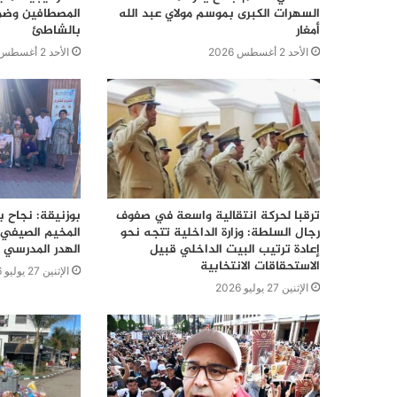
السهرات الكبرى بموسم مولاي عبد الله
المصطافين وضما
أمغار
بالشاطئ
الأحد 2 أغسطس 2026
الأحد 2 أغسطس 2026
ترقبا لحركة انتقالية واسعة في صفوف
بوزنيقة: نجاح ب
رجال السلطة: وزارة الداخلية تتجه نحو
المخيم الصيفي 
إعادة ترتيب البيت الداخلي قبيل
الهدر المدرسي 
الاستحقاقات الانتخابية
الإثنين 27 يوليو 2026
الإثنين 27 يوليو 2026