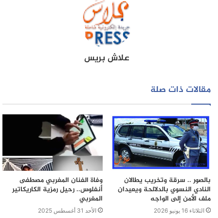
للمعطوبين والمصابين بالحادث.
وحسب معلومات توصلت بها الجريدة فإن سائق السيارة تم
إقيادته في حالة إعتقال بتعليمات من النيابة العامة المختصة .
علاش بريس
مقالات ذات صلة
بالصور .. سرقة وتخريب يطالان
وفاة الفنان المغربي مصطفى
النادي النسوي بالدلالحة ويعيدان
أنفلوس.. رحيل رمزية الكاريكاتير
ملف الأمن إلى الواجه
المغربي
الثلاثاء 16 يونيو 2026
الأحد 31 أغسطس 2025