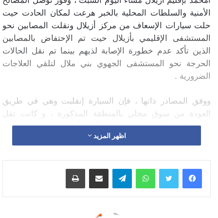
الأمنية والسلطات المحلية بالخبر هرعت لمكان الحادت حيت
حلت سيارات الإسعاف من مركز أزيلال ونقلت المصابين نحو
المستشفى الإقليمي بأزيلال حيت تم الإحتفاض بالمصابين
الذين تأكد عدم خطورة الإصابة لذيهم بينما تم نقل الحالات
الحرجة نحو المستشفى الجهوي بني ملال لتلقي العلاجات
الضرورية .
ووفق المصادر ذاتها ، فإن السيارة إنقلبت وهي في طريق
العودة من سوق محلي بالمنطقة المذكورة ، و كانت تقل
مجموعة من الأشخاص في إتجاه أكنان أزيلال التي تبعد بحوالي
اظهر المزيد
34 كلم من مركز جماعة أيت امحمد بإقليم أزيلال، وأسفر
الحادث عن وفاة رجل وسيدة هذه الأخيرة توفيت بمدخل
أزيلال وعلى بعد أمتار قليلة من للمستشفى الإقليمي .
واتساب
تيلقرام
مشاركة عبر البريد
طباعة
وفور علمها بالواقعة، تجندت كل من الأطر الطبية والأمنية
لإحتواء الأزمة والتعامل معها بشكل سريع ومن أجل التصدي
لهذه المأساة وتقديم الدعم النفسي والعلاجات الضرورية