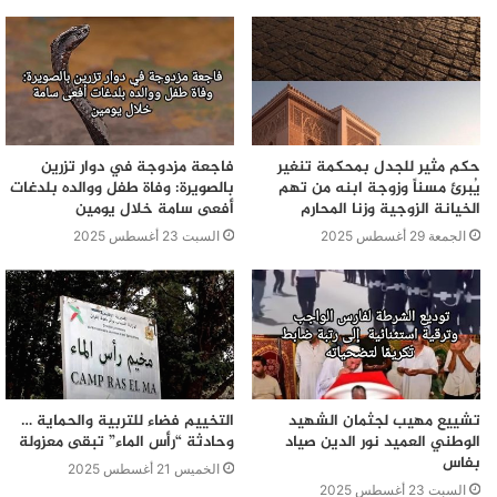
حكم مثير للجدل بمحكمة تنغير
فاجعة مزدوجة في دوار تزرين
يُبرئ مسناً وزوجة ابنه من تهم
بالصويرة: وفاة طفل ووالده بلدغات
الخيانة الزوجية وزنا المحارم
أفعى سامة خلال يومين
الجمعة 29 أغسطس 2025
السبت 23 أغسطس 2025
تشييع مهيب لجثمان الشهيد
التخييم فضاء للتربية والحماية …
الوطني العميد نور الدين صياد
وحادثة “رأس الماء” تبقى معزولة
بفاس
الخميس 21 أغسطس 2025
السبت 23 أغسطس 2025