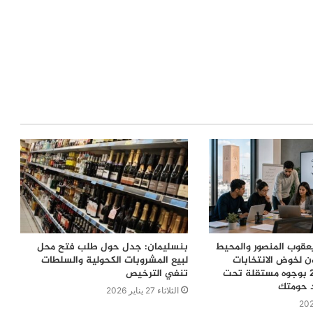
قوب المنصور والمحيط
بنسليمان: جدل حول طلب فتح محل
ن لخوض الانتخابات
لبيع المشروبات الكحولية والسلطات
التشريعية 2026 بوجوه مستقلة تحت
تنفي الترخيص
د حومتك
الثلاثاء 27 يناير 2026