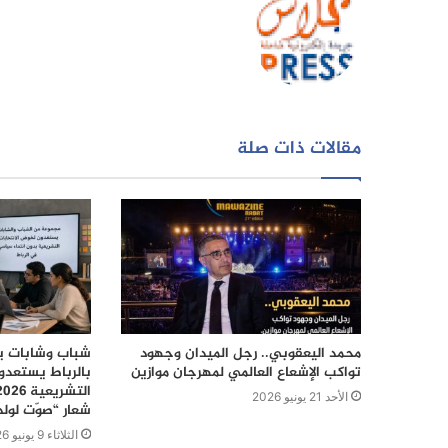
مقالات ذات صلة
محمد اليعقوبي.. رجل الميدان وجهود
شباب وشابات يع
تواكب الإشعاع العالمي لمهرجان موازين
بالرباط يستعدو
الأحد 21 يونيو 2026
شعار “صوّت لول
الثلاثاء 9 يونيو 2026