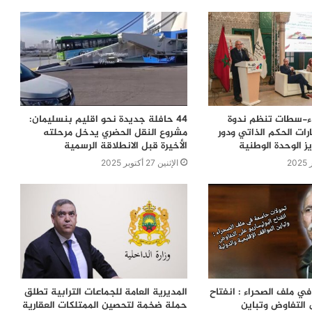
اء-سطات تنظم ندوة
44 حافلة جديدة نحو اقليم بنسليمان:
ات الحكم الذاتي ودور
مشروع النقل الحضري يدخل مرحلته
ز الوحدة الوطنية
الأخيرة قبل الانطلاقة الرسمية
الإثنين 27 أكتوبر 2025
ي ملف الصحراء : انفتاح
المديرية العامة للجماعات الترابية تطلق
 التفاوض وتباين
حملة ضخمة لتحصين الممتلكات العقارية