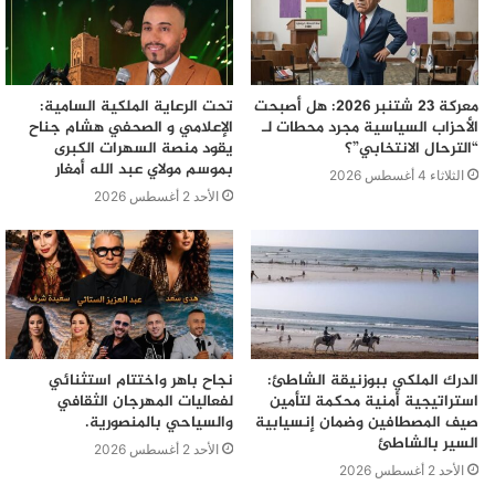
معركة 23 شتنبر 2026: هل أصبحت
تحت الرعاية الملكية السامية:
الأحزاب السياسية مجرد محطات لـ
الإعلامي و الصحفي هشام جناح
“الترحال الانتخابي”؟
يقود منصة السهرات الكبرى
بموسم مولاي عبد الله أمغار
الثلاثاء 4 أغسطس 2026
الأحد 2 أغسطس 2026
الدرك الملكي ببوزنيقة الشاطئ:
نجاح باهر واختتام استثنائي
استراتيجية أمنية محكمة لتأمين
لفعاليات المهرجان الثقافي
صيف المصطافين وضمان إنسيابية
والسياحي بالمنصورية.
السير بالشاطئ
الأحد 2 أغسطس 2026
الأحد 2 أغسطس 2026