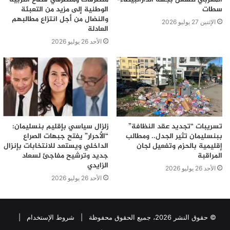
سطات
الوطنية إلى مزيد من التعبئة
والنضال من أجل انتزاع مطالبهم
الإثنين 27 يوليو 2026
العادلة
الأحد 26 يوليو 2026
تسريبات “تجديد عقد النظافة”
زلزال سياسي بإقليم بنسليمان:
ببنسليمان تثير الجدل.. ومطالب
“الأحرار” يفتح جبهات الصراع
إقليمية بالحزم وتفعيل لجان
الداخلي ويستعد للانتخابات بإنزال
المراقبة
جديد وترشيح مفاجئ لسعاد
الزايدي
الأحد 26 يوليو 2026
الأحد 26 يوليو 2026
© حقوق النشر 2026، جميع الحقوق محفوظة |
شروط الإستخدام
|