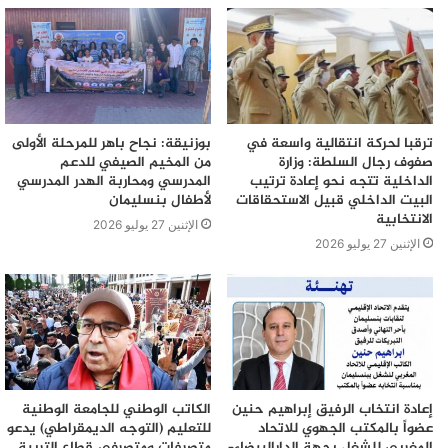
ترقبا لحركة انتقالية واسعة في
بوزنيقة: نجاح باهر للمرحلة الأولى
صفوف رجال السلطة: وزارة
من المخيم الصيفي للدعم
الداخلية تتجه نحو إعادة ترتيب
المدرسي ومحاربة الهدر المدرسي
البيت الداخلي قبيل الاستحقاقات
لأطفال بنسليمان
الانتخابية
الإثنين 27 يوليو 2026
الإثنين 27 يوليو 2026
إعادة انتخاب الرفيق إبراهيم حنين
الكاتب الوطني للجامعة الوطنية
عضواً بالمكتب الجهوي للاتحاد
للتعليم (التوجه الديمقراطي) يدعو
المغربي للشغل بجهة الدارالبيضاء–
متصرفات ومتصرفي قطاع التربية