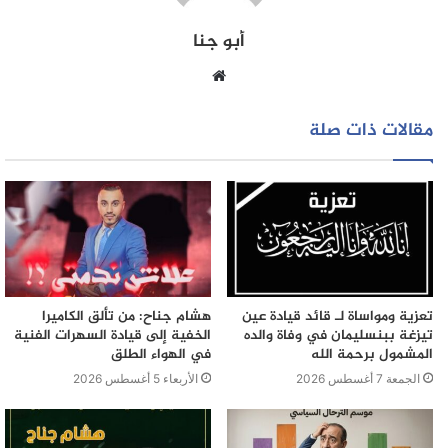
أبو جنا
موقع
الويب
مقالات ذات صلة
تعزية ومواساة لـ قائد قيادة عين
هشام جناح: من تألق الكاميرا
تيزغة ببنسليمان في وفاة والده
الخفية إلى قيادة السهرات الفنية
المشمول برحمة الله
في الهواء الطلق
الجمعة 7 أغسطس 2026
الأربعاء 5 أغسطس 2026