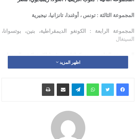
المجموعة الثالثة : تونس ، أوغندا، تانزانيا، نيجيرية
المجموعة الرابعة : الكونغو الديمقراطية، بنين، بوتسوانا،
السينغال
المجموعة الخامسة : بوركينافاسو ، غينيا الاستوائية ، السودان،
اظهر المزيد
الجزائر
المجموعة السادسة : الكاميرون ، الغابون ، موزمبيق، كوت
واتساب
تيلقرام
مشاركة عبر البريد
طباعة
ديفوار