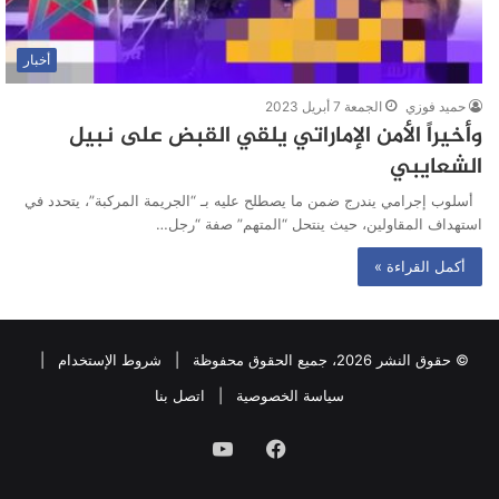
أخبار
حميد فوزي
الجمعة 7 أبريل 2023
وأخيراً الأمن الإماراتي يلقي القبض على نبيل
الشعايبي
أسلوب إجرامي يندرج ضمن ما يصطلح عليه بـ “الجريمة المركبة”، يتحدد في
استهداف المقاولين، حيث ينتحل “المتهم” صفة “رجل…
أكمل القراءة »
© حقوق النشر 2026، جميع الحقوق محفوظة |
شروط الإستخدام
|
سياسة الخصوصية
|
اتصل بنا
فيسبوك
يوتيوب