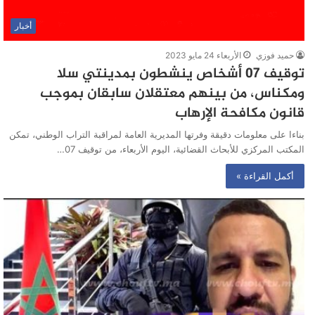
أخبار
حميد فوزي
الأربعاء 24 مايو 2023
توقيف 07 أشخاص ينشطون بمدينتي سلا
ومكناس، من بينهم معتقلان سابقان بموجب
قانون مكافحة الإرهاب
بناءا على معلومات دقيقة وفرتها المديرية العامة لمراقبة التراب الوطني، تمكن
المكتب المركزي للأبحاث القضائية، اليوم الأربعاء، من توقيف 07…
أكمل القراءة »