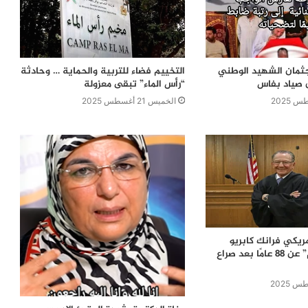
ثمان الشهيد الوطني
التخييم فضاء للتربية والحماية … وحادثة
ن صياد بفاس
“رأس الماء” تبقى معزولة
الخميس 21 أغسطس 2025
مريكي فرانك كابريو
“القاضي الرحيم” عن 88 عامًا بعد صراع