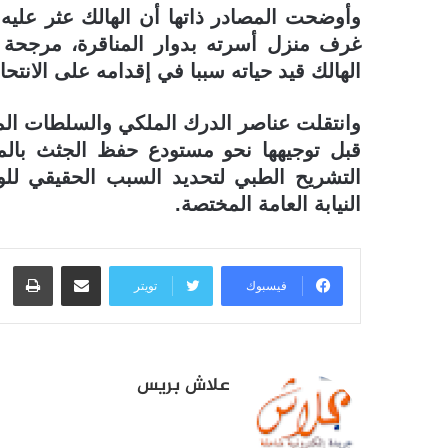
وأوضحت المصادر ذاتها أن الهالك عثر علي
غرف منزل أسرته بدوار المناقرة، مرجحة أ
الهالك قيد حياته سببا في إقدامه على الانتحا
وانتقلت عناصر الدرك الملكي والسلطات المح
قبل توجيهها نحو مستودع حفظ الجثث بال
التشريح الطبي لتحديد السبب الحقيقي للو
النيابة العامة المختصة.
مشاركة عبر البريد
طبا
فيسبوك
تويتر
علاش بريس