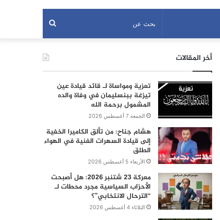
بحث
عن
أخر المقالات
تعزية ومواساة لـ قائد قيادة عين
تيزغة ببنسليمان في وفاة والده
المشمول برحمة الله
الجمعة 7 أغسطس 2026
هشام جناح: من تألق الكاميرا الخفية
إلى قيادة السهرات الفنية في الهواء
الطلق
الأربعاء 5 أغسطس 2026
معركة 23 شتنبر 2026: هل أصبحت
الأحزاب السياسية مجرد محطات لـ
“الترحال الانتخابي”؟
الثلاثاء 4 أغسطس 2026