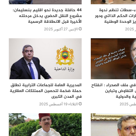
اء-سطات تنظم ندوة
44 حافلة جديدة نحو اقليم بنسليمان:
ات الحكم الذاتي ودور
مشروع النقل الحضري يدخل مرحلته
ز الوحدة الوطنية
الأخيرة قبل الانطلاقة الرسمية
الإثنين 27 أكتوبر 2025
ي ملف الصحراء : انفتاح
المديرية العامة للجماعات الترابية تطلق
 التفاوض وتباين
حملة ضخمة لتحصين الممتلكات العقارية
ية والدولية
في المدن الكبرى
الثلاثاء 19 أغسطس 2025