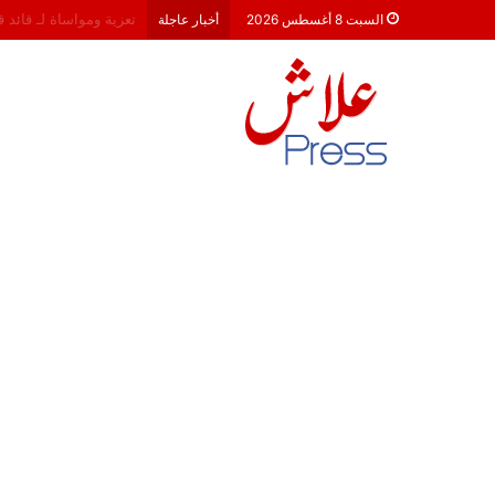
هشام جناح: من تألق الك
السبت 8 أغسطس 2026
أخبار عاجلة