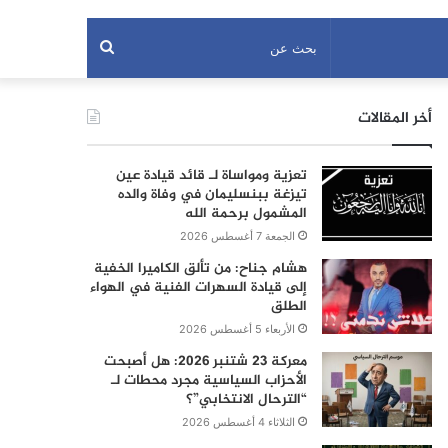
بحث
عن
أخر المقالات
تعزية ومواساة لـ قائد قيادة عين
تيزغة ببنسليمان في وفاة والده
المشمول برحمة الله
الجمعة 7 أغسطس 2026
هشام جناح: من تألق الكاميرا الخفية
إلى قيادة السهرات الفنية في الهواء
الطلق
الأربعاء 5 أغسطس 2026
معركة 23 شتنبر 2026: هل أصبحت
الأحزاب السياسية مجرد محطات لـ
“الترحال الانتخابي”؟
الثلاثاء 4 أغسطس 2026