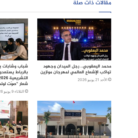
مقالات ذات صلة
محمد اليعقوبي.. رجل الميدان وجهود
شباب وشابات يع
تواكب الإشعاع العالمي لمهرجان موازين
بالرباط يستعدو
الأحد 21 يونيو 2026
شعار “صوّت لول
الثلاثاء 9 يونيو 2026