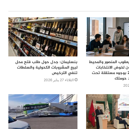
قوب المنصور والمحيط
بنسليمان: جدل حول طلب فتح محل
ن لخوض الانتخابات
لبيع المشروبات الكحولية والسلطات
التشريعية 2026 بوجوه مستقلة تحت
تنفي الترخيص
د حومتك
الثلاثاء 27 يناير 2026