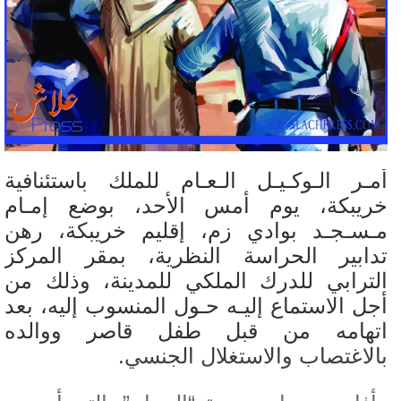
أمـر الـوكـيـل الـعـام للملك باستئنافية
خريبكة، يوم أمس الأحد، بوضع إمـام
مـسـجـد بوادي زم، إقليم خريبكة، رهن
تدابير الحراسة النظرية، بمقر المركز
الترابي للدرك الملكي للمدينة، وذلك من
أجل الاستماع إليـه حـول المنسوب إليه، بعد
اتهامه من قبل طفل قاصر ووالده
بالاغتصاب والاستغلال الجنسي.