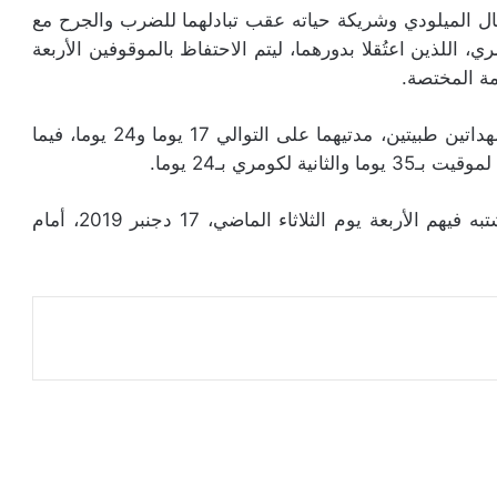
ل الميلودي وشريكة حياته عقب تبادلهما للضرب والجرح مع
 اللذين اعتُقلا بدورهما، ليتم الاحتفاظ بالموقوفين الأربعة
مة المختصة.
ووفقا للمصادر ذاتها، فقد تقدم الميلودي وزوجته بشهداتين طبيتين، مدتيهما على التوالي 17 يوما و24 يوما، فيما
ومري بـ24 يوما.
وتجدر الإشارة إلى أن الشجار كان قد وقع بين المشتبه فيهم الأربعة يوم الثلاثاء الماضي، 17 دجنبر 2019، أمام
عة