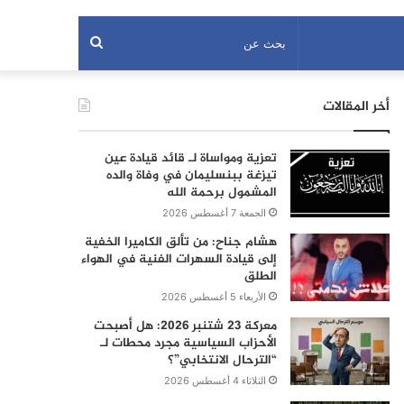
بحث
عن
أخر المقالات
تعزية ومواساة لـ قائد قيادة عين
تيزغة ببنسليمان في وفاة والده
المشمول برحمة الله
الجمعة 7 أغسطس 2026
هشام جناح: من تألق الكاميرا الخفية
إلى قيادة السهرات الفنية في الهواء
الطلق
الأربعاء 5 أغسطس 2026
معركة 23 شتنبر 2026: هل أصبحت
الأحزاب السياسية مجرد محطات لـ
“الترحال الانتخابي”؟
الثلاثاء 4 أغسطس 2026