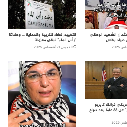
ثمان الشهيد الوطني
التخييم فضاء للتربية والحماية … وحادثة
ن صياد بفاس
“رأس الماء” تبقى معزولة
الخميس 21 أغسطس 2025
مريكي فرانك كابريو
“القاضي الرحيم” عن 88 عامًا بعد صراع