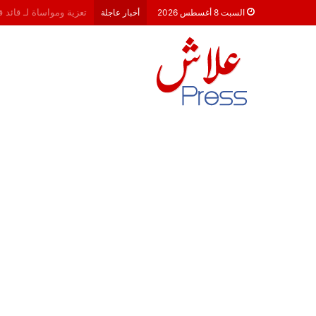
هشام جناح: من تألق الك
السبت 8 أغسطس 2026
أخبار عاجلة