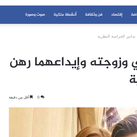
اضة
إقتصاد
فن وثقافة
أنشطة ملكية
صوت وصورة
تدابير الحراسة النظرية
 وزوجته وإيداعهما رهن
ة
0
أقل من دقيقة