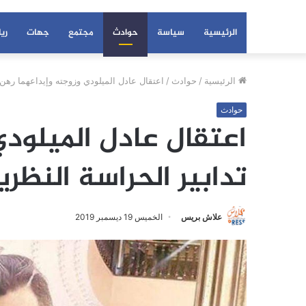
الرئيسية
سياسة
حوادث
مجتمع
جهات
ري
الرئيسية
/
حوادث
/
اعتقال عادل الميلودي وزوجته وإيداعهما رهن 
حوادث
اعتقال عادل الميلودي
تدابير الحراسة النظري
علاش بريس
الخميس 19 ديسمبر 2019