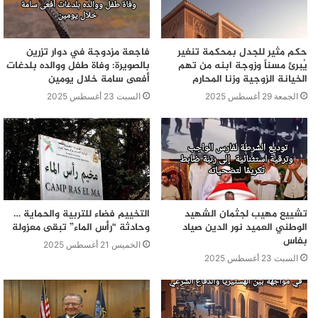
حكم مثير للجدل بمحكمة تنغير
فاجعة مزدوجة في دوار تزرين
يُبرئ مسناً وزوجة ابنه من تهم
بالصويرة: وفاة طفل ووالده بلدغات
الخيانة الزوجية وزنا المحارم
أفعى سامة خلال يومين
الجمعة 29 أغسطس 2025
السبت 23 أغسطس 2025
تشييع مهيب لجثمان الشهيد
التخييم فضاء للتربية والحماية …
الوطني العميد نور الدين صياد
وحادثة “رأس الماء” تبقى معزولة
بفاس
الخميس 21 أغسطس 2025
السبت 23 أغسطس 2025