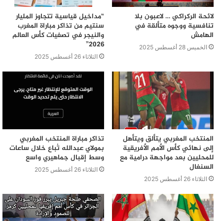
لائحة الركراكي … لاعبون بلا
“مداخيل قياسية تتجاوز المليار
تنافسية ووجوه متألقة في
سنتيم من تذاكر مباراة المغرب
الهامش
والنيجر في تصفيات كأس العالم
2026”
الخميس 28 أغسطس 2025
الثلاثاء 26 أغسطس 2025
المنتخب المغربي يتألق ويتأهل
تذاكر مباراة المنتخب المغربي
إلى نهائي كأس الأمم الأفريقية
بمولاي عبدالله تُباع خلال ساعات
للمحليين بعد مواجهة درامية مع
وسط إقبال جماهيري واسع
السنغال
الثلاثاء 26 أغسطس 2025
الثلاثاء 26 أغسطس 2025