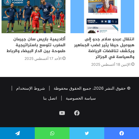
انتقال عبدو سلام جدو إلى
أكاديمية باريس سان جيرمان
هبوعيل حيفا يثير غضب الجماهير
المغرب تتوسع باستراتيجية
ويكشف تناقضات الرياضة
طموحة بين الدار البيضاء والرباط
والسياسة في الجزائر
الأحد 17 أغسطس 2025
الإثنين 18 أغسطس 2025
© حقوق النشر 2026، جميع الحقوق محفوظة |
شروط الإستخدام
|
سياسة الخصوصية
|
اتصل بنا
فيسبوك
يوتيوب