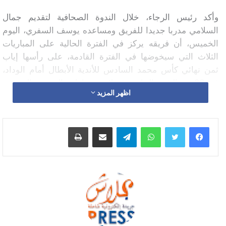
وأكد رئيس الرجاء، خلال الندوة الصحافية لتقديم جمال
السلامي مدربا جديدا للفريق ومساعده يوسف السفري، اليوم
الخميس، أن فريقه يركز في الفترة الحالية على المباريات
الثلاث التي سيخوضها في الفترة القادمة، على رأسها إياب
ثمن نهائي كأس محمد السادس للأندية الأبطال أمام الوداد،
في 23 من الشهر الجاري، فضلا عن مباراتي الترجي والتونسي
اظهر المزيد
وفيتا كلوب الكونغولي، في دوري أبطال إفريقيا.
واتساب
تيلقرام
مشاركة عبر البريد
طباعة