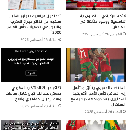
لائحة الركراكي … لاعبون بلا
“مداخيل قياسية تتجاوز المليار
تنافسية ووجوه متألقة في
سنتيم من تذاكر مباراة المغرب
الهامش
والنيجر في تصفيات كأس العالم
2026”
الخميس 28 أغسطس 2025
الثلاثاء 26 أغسطس 2025
المنتخب المغربي يتألق ويتأهل
تذاكر مباراة المنتخب المغربي
إلى نهائي كأس الأمم الأفريقية
بمولاي عبدالله تُباع خلال ساعات
للمحليين بعد مواجهة درامية مع
وسط إقبال جماهيري واسع
السنغال
الثلاثاء 26 أغسطس 2025
الثلاثاء 26 أغسطس 2025