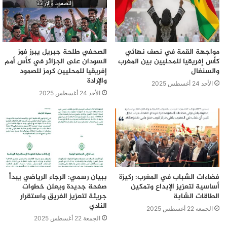
مواجهة القمة في نصف نهائي
الصحفي طلحة جبريل يبرز فوز
كأس إفريقيا للمحليين بين المغرب
السودان على الجزائر في كأس أمم
والسنغال
إفريقيا للمحليين كرمز للصمود
والإرادة
الأحد 24 أغسطس 2025
الأحد 24 أغسطس 2025
فضاءات الشباب في المغرب: ركيزة
ببيان رسمي: الرجاء الرياضي يبدأ
أساسية لتعزيز الإبداع وتمكين
صفحة جديدة ويعلن خطوات
الطاقات الشابة
جريئة لتعزيز الفريق واستقرار
النادي
الجمعة 22 أغسطس 2025
الجمعة 22 أغسطس 2025