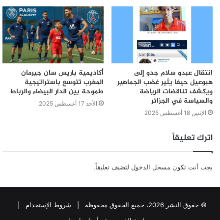
انتقال عبدو سلام جدو إلى
أكاديمية باريس سان جيرمان
هبوعيل حيفا يثير غضب الجماهير
المغرب تتوسع باستراتيجية
ويكشف تناقضات الرياضة
طموحة بين الدار البيضاء والرباط
والسياسة في الجزائر
الأحد 17 أغسطس 2025
الإثنين 18 أغسطس 2025
اترك تعليقاً
يجب أنت تكون
مسجل الدخول
لتضيف تعليقاً.
© حقوق النشر 2026، جميع الحقوق محفوظة |
شروط الإستخدام
|