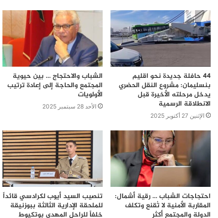
44 حافلة جديدة نحو اقليم
الشباب والاحتجاج … بين حيوية
بنسليمان: مشروع النقل الحضري
المجتمع والحاجة إلى إعادة ترتيب
يدخل مرحلته الأخيرة قبل
الأولويات
الانطلاقة الرسمية
الأحد 28 سبتمبر 2025
الإثنين 27 أكتوبر 2025
احتجاجات الشباب … رقية أشمال:
تنصيب السيد أيوب لكرادسي قائداً
المقاربة الأمنية لا تُقنع وتكلف
للملحقة الإدارية الثالثة ببوزنيقة
الدولة والمجتمع أكثر
خلفاً للراحل المهدي بوتكيوط