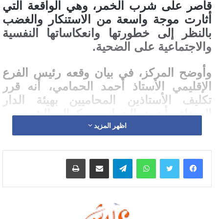
قاصر على شرب الخمر، وهي الواقعة التي
أثارت موجة واسعة من الاستنكار والغضب
بالنظر إلى خطورتها وانعكاساتها النفسية
والاجتماعية على الضحية.
وأوضح المركز، في بيان وقعه رئيس الفرع
الإقليمي الأستاذ أحمد الحمامي، أنه قرر
تكليف الأستاذين المحاميين بهيئة الدار
البيضاء، أحمد الحمامي وكمال الشمسي،
للتنصب كمطالبين بالحق المدني في هذه
اظهر المزيد
القضية، مع الاحتفاظ بإمكانية تعزيز هيئة
الدفاع بأساتذة محامين آخرين كلما اقتضت
واتساب
تيلقرام
مشاركة عبر البريد
طباعة
مصلحة القضية ذلك، بما يضمن مواكبة
قانونية وحقوقية شاملة لهذا الملف.
وأكد المركز أن هذه الخطوة تأتي انسجاماً