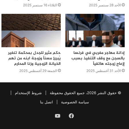
الأحد 28 سبتمبر 2025
الثلاثاء 16 سبتمبر 2025
إدانة مهاجر مغربي في فرنسا
حكم مثير للجدل بمحكمة تنغير
بالسجن مع وقف التنفيذ بسبب
يُبرئ مسناً وزوجة ابنه من تهم
إزعاج زوجته هاتفياً
الخيانة الزوجية وزنا المحارم
الأحد 31 أغسطس 2025
الجمعة 29 أغسطس 2025
© حقوق النشر 2026، جميع الحقوق محفوظة |
شروط الإستخدام
|
سياسة الخصوصية
|
اتصل بنا
فيسبوك
يوتيوب