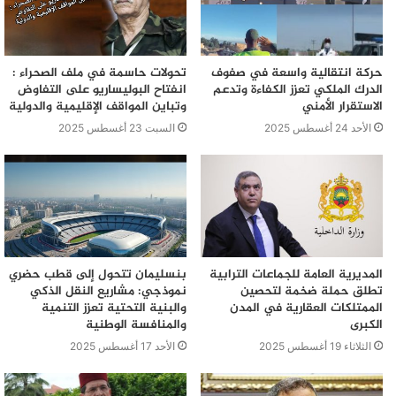
حركة انتقالية واسعة في صفوف
تحولات حاسمة في ملف الصحراء :
الدرك الملكي تعزز الكفاءة وتدعم
انفتاح البوليساريو على التفاوض
الاستقرار الأمني
وتباين المواقف الإقليمية والدولية
الأحد 24 أغسطس 2025
السبت 23 أغسطس 2025
المديرية العامة للجماعات الترابية
بنسليمان تتحول إلى قطب حضري
تطلق حملة ضخمة لتحصين
نموذجي: مشاريع النقل الذكي
الممتلكات العقارية في المدن
والبنية التحتية تعزز التنمية
الكبرى
والمنافسة الوطنية
الثلاثاء 19 أغسطس 2025
الأحد 17 أغسطس 2025