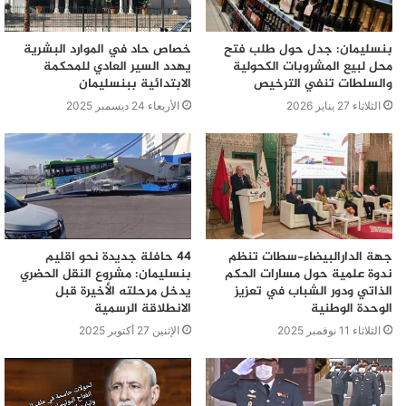
الذي تم عقده.، ولنا عودة للموضوع من أجل رصد واقع حال
النقل العمومي بالصخيرات وتطوراته المستقبلية .
بنسليمان: جدل حول طلب فتح
خصاص حاد في الموارد البشرية
محل لبيع المشروبات الكحولية
يهدد السير العادي للمحكمة
والسلطات تنفي الترخيص
الابتدائية ببنسليمان
الثلاثاء 27 يناير 2026
الأربعاء 24 ديسمبر 2025
جهة الدارالبيضاء-سطات تنظم
44 حافلة جديدة نحو اقليم
ندوة علمية حول مسارات الحكم
بنسليمان: مشروع النقل الحضري
الذاتي ودور الشباب في تعزيز
يدخل مرحلته الأخيرة قبل
الوحدة الوطنية
الانطلاقة الرسمية
الثلاثاء 11 نوفمبر 2025
الإثنين 27 أكتوبر 2025