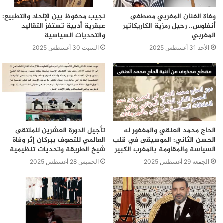
وفاة الفنان المغربي مصطفى
نجيب محفوظ بين الإلحاد والتطبيع:
أنفلوس.. رحيل رمزية الكاريكاتير
عبقرية أدبية تستفز التقاليد
المغربي
والتحديات السياسية
الأحد 31 أغسطس 2025
السبت 30 أغسطس 2025
الحاج محمد العنقي والمغفور له
تأجيل الدورة العشرين للملتقى
الحسن الثاني: الموسيقى في قلب
العالمي للتصوف ببركان إثر وفاة
السياسة والمقاومة بالمغرب الكبير
شيخ الطريقة وتحديات تنظيمية
الجمعة 29 أغسطس 2025
الخميس 28 أغسطس 2025