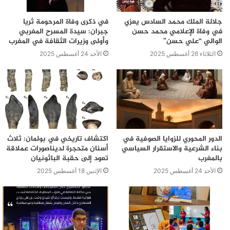
جلالة الملك محمد السادس يعزي
في ذكرى وفاة المرحومة ثريا
في وفاة الإعلامي محمد حسن
جبران: سيدة المسرح المغربي
الوالي “علي حسن”
وأولى وزيرات الثقافة في المغرب
الثلاثاء 26 أغسطس 2025
الأحد 24 أغسطس 2025
الدور المحوري للزوايا الصوفية في
اكتشاف تاريخي في بولمان: ثلاث
بناء الشرعية والاستقرار السياسي
أسنان متحجرة لديناصورات عملاقة
بالمغرب
تعود إلى حقبة الباثونيان
الأحد 24 أغسطس 2025
الإثنين 18 أغسطس 2025