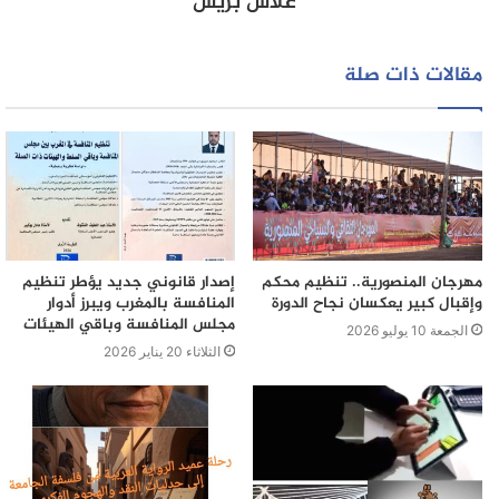
علاش بريس
موكب الطائفة، حسب البلاغ، إلى الصويرة
المدينة.
مقالات ذات صلة
مهرجان المنصورية.. تنظيم محكم
إصدار قانوني جديد يؤطر تنظيم
وإقبال كبير يعكسان نجاح الدورة
المنافسة بالمغرب ويبرز أدوار
مجلس المنافسة وباقي الهيئات
الجمعة 10 يوليو 2026
الثلاثاء 20 يناير 2026