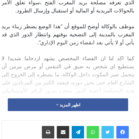
الذي تعرفه مصلحة بريد المغرب الفتح ،سواء تعلق الأمر
بالحوالات البريدية أو المالية أو استقبال وإرسال الطرود.
موظف بالوكالة أوضح للموقع أن “هذا الوضع يضطر زبناء بريد
المغرب بالمدينة إلى التضحية بوقتهم وانتظار الدور الذي قد
يأتي أو لا يأتي بعد انقضاء زمن اليوم الإداري”.
كما اكد لنا ان الفضاء المخصص يشهد ازدحاما شديدا لا
يستطيع اي شخص به ضيق في التنفس أو مرض مزمن أن
يتحمل صبر المكوث داخل الوكالة، ما يضطره إلى الخروج إلى
الشارع العام حتى يحين دوره، فيفقد الكثير من المرتادين على
هذه المصلحة أحقية الدور بمجرد مرور الرقم الأوتوماتيكي
المثبت و الغير المشغل
اظهر المزيد
هذا الوضع،يفتح في كثير من الأحيان مجالا للاحتجاج والفوضى
بالمكان، ويجعل المستخدمين يعملون تحت الضغط وبنفسية
مضطربة ،
واتساب
تيلقرام
مشاركة عبر البريد
طباعة
وأضاف المصدر ذاته أن موظفين بالوكالة لا يمكنهم بأي حال