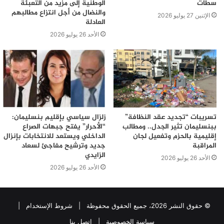
سطات
الوطنية إلى مزيد من التعبئة
والنضال من أجل انتزاع مطالبهم
الإثنين 27 يوليو 2026
العادلة
الأحد 26 يوليو 2026
تسريبات “تجديد عقد النظافة”
زلزال سياسي بإقليم بنسليمان:
ببنسليمان تثير الجدل.. ومطالب
“الأحرار” يفتح جبهات الصراع
إقليمية بالحزم وتفعيل لجان
الداخلي ويستعد للانتخابات بإنزال
المراقبة
جديد وترشيح مفاجئ لسعاد
الزايدي
الأحد 26 يوليو 2026
الأحد 26 يوليو 2026
© حقوق النشر 2026، جميع الحقوق محفوظة |
شروط الإستخدام
|
سياسة الخصوصية
|
اتصل بنا