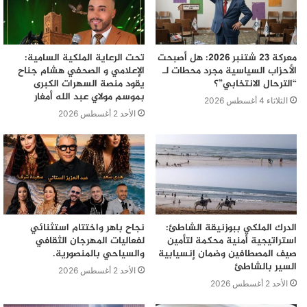
معركة 23 شتنبر 2026: هل أصبحت
تحت الرعاية الملكية السامية:
الأحزاب السياسية مجرد محطات لـ
الإعلامي و الصحفي هشام جناح
“الترحال الانتخابي”؟
يقود منصة السهرات الكبرى
بموسم مولاي عبد الله أمغار
الثلاثاء 4 أغسطس 2026
الأحد 2 أغسطس 2026
الدرك الملكي ببوزنيقة الشاطئ:
نجاح باهر واختتام استثنائي
استراتيجية أمنية محكمة لتأمين
لفعاليات المهرجان الثقافي
صيف المصطافين وضمان إنسيابية
والسياحي بالمنصورية.
السير بالشاطئ
الأحد 2 أغسطس 2026
الأحد 2 أغسطس 2026