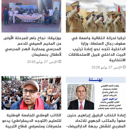
ترقبا لحركة انتقالية واسعة في
بوزنيقة: نجاح باهر للمرحلة الأولى
صفوف رجال السلطة: وزارة
من المخيم الصيفي للدعم
الداخلية تتجه نحو إعادة ترتيب
المدرسي ومحاربة الهدر المدرسي
البيت الداخلي قبيل الاستحقاقات
لأطفال بنسليمان
الانتخابية
الإثنين 27 يوليو 2026
الإثنين 27 يوليو 2026
إعادة انتخاب الرفيق إبراهيم حنين
الكاتب الوطني للجامعة الوطنية
عضواً بالمكتب الجهوي للاتحاد
للتعليم (التوجه الديمقراطي) يدعو
المغربي للشغل بجهة الدارالبيضاء–
متصرفات ومتصرفي قطاع التربية