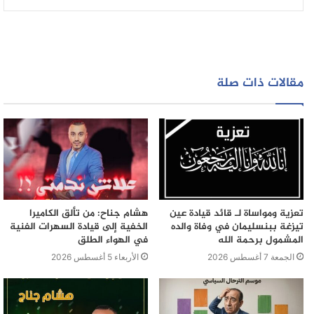
من الأحوال مسايرة هذا الاختناق”، مؤكدا أن الشبابيك
المخصصة لتنفيذ طلبات المواطنين لا يمكنها استيعاب كل
الزبناء الوافدين من مختلف احياء المدينة
“واضاف المصدر انع على الادارة
وجوب الإسراع بإحداث شبابيك
مقالات ذات صلة
أوتوماتيكية و استقطاب موظفين بشكل مستعجل لامتصاص
جزء كبير من الضغط على المصلحة ذاتها
تعزية ومواساة لـ قائد قيادة عين
هشام جناح: من تألق الكاميرا
تيزغة ببنسليمان في وفاة والده
الخفية إلى قيادة السهرات الفنية
المشمول برحمة الله
في الهواء الطلق
الجمعة 7 أغسطس 2026
الأربعاء 5 أغسطس 2026