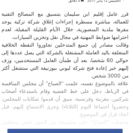
الخميس 12 يناير 2017
3 دقائق
قرر عامل إقليم ابن سليمان بتنسيق مع المصالح التقنية
للعمالة، مباشرة مسطرة إجراءات إغلاق شركة تركية يوجد
مقرها ببلدية المنصورية، خلال الأيام القليلة المقبلة، لعدم
احترامها ضوابط المهنية في مجال نقل وتخزين السيارات.
وقالت مصادر إن جميع المتدخلين تجاوزوا النقطة الخلافية
المتعلقة باليد العاملة المشتغلة بالشركة التي يصل عددها إلى
حوالي 60 شخصا، بعد أن طمأن العامل المستخدمين، وزف
إليهم خبر إعادة فتح شركة ليوني ببوزنيقة التي ستشغل أكثر
من 3000 شخص.
علاقة بالموضوع نفسه، علمت “الصباح” أن مجلس المنافسة
في الرباط، دخل على خط القضية وقام باستدعاء أصحاب
شركتين، مغربية وفرنسية، سبق أن قدموا شكايات للمجلس،
وحضروا اجتماعا اليوم (الثلاثاء) وجرى الاستماع إليهم، قبل
اتخاذ قرار في الموضوع.
وحصلت “الصباح”، على مجموعة من الصور تخص محطتين
لوجيستيكيتين لشركة تركية متخصصة في مجال النقل