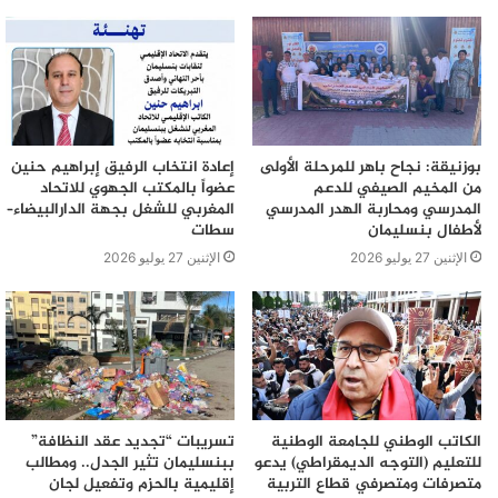
بوزنيقة: نجاح باهر للمرحلة الأولى
إعادة انتخاب الرفيق إبراهيم حنين
من المخيم الصيفي للدعم
عضواً بالمكتب الجهوي للاتحاد
المدرسي ومحاربة الهدر المدرسي
المغربي للشغل بجهة الدارالبيضاء–
لأطفال بنسليمان
سطات
الإثنين 27 يوليو 2026
الإثنين 27 يوليو 2026
الكاتب الوطني للجامعة الوطنية
تسريبات “تجديد عقد النظافة”
للتعليم (التوجه الديمقراطي) يدعو
ببنسليمان تثير الجدل.. ومطالب
متصرفات ومتصرفي قطاع التربية
إقليمية بالحزم وتفعيل لجان