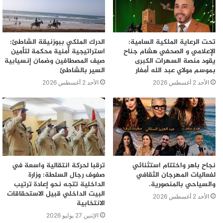
تحت الرعاية الملكية السامية:
الدرك الملكي ببوزنيقة الشاطئ:
الإعلامي و الصحفي هشام جناح
استراتيجية أمنية محكمة لتأمين
يقود منصة السهرات الكبرى
صيف المصطافين وضمان إنسيابية
بموسم مولاي عبد الله أمغار
السير بالشاطئ
الأحد 2 أغسطس 2026
الأحد 2 أغسطس 2026
نجاح باهر واختتام استثنائي
ترقبا لحركة انتقالية واسعة في
لفعاليات المهرجان الثقافي
صفوف رجال السلطة: وزارة
والسياحي بالمنصورية.
الداخلية تتجه نحو إعادة ترتيب
البيت الداخلي قبيل الاستحقاقات
الأحد 2 أغسطس 2026
الانتخابية
الإثنين 27 يوليو 2026