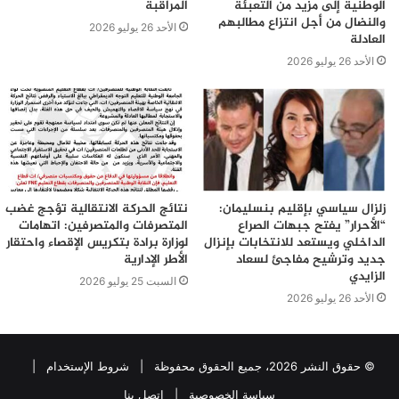
الوطنية إلى مزيد من التعبئة
المراقبة
والنضال من أجل انتزاع مطالبهم
الأحد 26 يوليو 2026
العادلة
الأحد 26 يوليو 2026
زلزال سياسي بإقليم بنسليمان:
نتائج الحركة الانتقالية تؤجج غضب
“الأحرار” يفتح جبهات الصراع
المتصرفات والمتصرفين: اتهامات
الداخلي ويستعد للانتخابات بإنزال
لوزارة برادة بتكريس الإقصاء واحتقار
جديد وترشيح مفاجئ لسعاد
الأطر الإدارية
الزايدي
السبت 25 يوليو 2026
الأحد 26 يوليو 2026
© حقوق النشر 2026، جميع الحقوق محفوظة |
شروط الإستخدام
|
سياسة الخصوصية
|
اتصل بنا