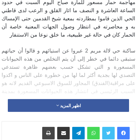
مهاجمة حمار مسعور للمارة صباح اليوم السبت في حدود
الساعة العاشرة و النصف ما اثار القلق و الرعب لدى قاطني
الحي الذين قاموا بمطاردته بمعية شيخ القدمين حتى الإمساك
به و محاصرته في انتظار وصول الجهات المعنية خاصة أن
الحمار كان في حالة غير طبيعية، ما خلق نوعا من الاستنفار
ساكنة حي لالة مريم 2 عبروا عن استيائهم و قالوا أن حياتهم
ستبقى دائما في خطر إلى أن يتم التخلص من هذه الحيوانات
المسعورة و التي تشكل حسب بعضهم ظاهرة تستدعي
التصدي لها بجدية أكثر لما لها من خطورة على الناس و اكدوا
على مراقبة(الفندق) المجاور للسوق الاسبوعي القديم لانه هو
السبب الرئيسي في انتشار هذه الحيوانات المسعورة بمدينة
بن سليمان
اظهر المزيد
https://youtu.be/n9OYTrpdLpw
واتساب
تيلقرام
مشاركة عبر البريد
طباعة