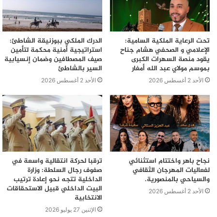
تحت الرعاية الملكية السامية:
الدرك الملكي ببوزنيقة الشاطئ:
الإعلامي و الصحفي هشام جناح
استراتيجية أمنية محكمة لتأمين
يقود منصة السهرات الكبرى
صيف المصطافين وضمان إنسيابية
بموسم مولاي عبد الله أمغار
السير بالشاطئ
الأحد 2 أغسطس 2026
الأحد 2 أغسطس 2026
نجاح باهر واختتام استثنائي
ترقبا لحركة انتقالية واسعة في
لفعاليات المهرجان الثقافي
صفوف رجال السلطة: وزارة
والسياحي بالمنصورية.
الداخلية تتجه نحو إعادة ترتيب
البيت الداخلي قبيل الاستحقاقات
الأحد 2 أغسطس 2026
الانتخابية
الإثنين 27 يوليو 2026