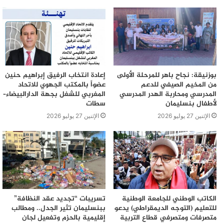
بوزنيقة: نجاح باهر للمرحلة الأولى
إعادة انتخاب الرفيق إبراهيم حنين
من المخيم الصيفي للدعم
عضواً بالمكتب الجهوي للاتحاد
المدرسي ومحاربة الهدر المدرسي
المغربي للشغل بجهة الدارالبيضاء–
لأطفال بنسليمان
سطات
الإثنين 27 يوليو 2026
الإثنين 27 يوليو 2026
الكاتب الوطني للجامعة الوطنية
تسريبات “تجديد عقد النظافة”
للتعليم (التوجه الديمقراطي) يدعو
ببنسليمان تثير الجدل.. ومطالب
متصرفات ومتصرفي قطاع التربية
إقليمية بالحزم وتفعيل لجان