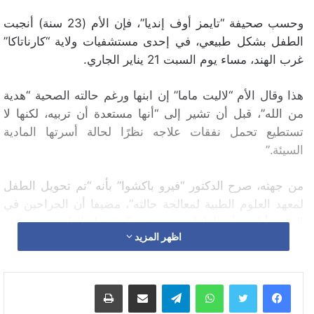
وحسب صحيفة “تايمز أوف إنديا”، فإن الأم (23 سنة) أنجبت
الطفل بشكل طبيعي، في إحدى مستشفيات ولاية “كارناتاكا”
غرب الهند، مساء يوم السبت 21 يناير الجاري.
هذا وقال الأم “لاليت ماما” إن ابنها ورغم حالته الصحية “هدية
من الله”، قبل أن تشير إلى “أنها مستعدة أن تربيه، لكنها لا
تستطيع تحمل نفقات علاجه نظرًا لحالة أسرتها المادية
السيئة.”
من جهته، صرح الدكتور “فيرو باكشوا” بأنه “تم تحويل الطفل
لمعهد العلوم الطبية لمعالجة حالته”، مضيفا أن الجراحين في
المعهد أبلغوه أن الطفل وضع تحت الملاحظة الطبية.
اظهر المزيد
أما الدكتور “ديفاكار جادي” الاستشاري في المعهد، فقال ”إن
فريقًا من الجراحين يقومون الآن بدراسة حالة الطفل، لإجراء
واتساب
تيلقرام
مشاركة عبر البريد
طباعة
عملية له رغم أن هذه الحالة تشكّل تحديًا لنا.”
https://www.youtube.com/watch?v=TEkhis2Yot8