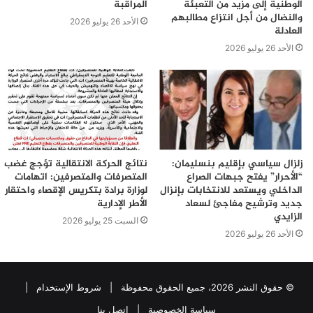
الوطنية إلى مزيد من التعبئة
المراقبة
والنضال من أجل انتزاع مطالبهم
الأحد 26 يوليو 2026
العادلة
الأحد 26 يوليو 2026
زلزال سياسي بإقليم بنسليمان:
نتائج الحركة الانتقالية تؤجج غضب
“الأحرار” يفتح جبهات الصراع
المتصرفات والمتصرفين: اتهامات
الداخلي ويستعد للانتخابات بإنزال
لوزارة برادة بتكريس الإقصاء واحتقار
جديد وترشيح مفاجئ لسعاد
الأطر الإدارية
الزايدي
السبت 25 يوليو 2026
الأحد 26 يوليو 2026
© حقوق النشر 2026، جميع الحقوق محفوظة |
شروط الإستخدام
|
سياسة الخصوصية
|
اتصل بنا