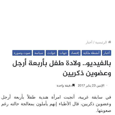
الرئيسية
/
أخبار
أخبار
أنشطة ملكية
إقتصاد
جهات
حوادث
سياسة
صوت وصورة
بالفيديو.. ولادة طفل بأربعة أرجل
وعضوين ذكريين
الإثنين 23 يناير 2017
دقيقة واحدة
في سابقة غريبة، أنجبت امرأة هندية طفلاً بأربعة أرجل
وعضوين ذكريين، قال الأطباء إنهم يأملون بمعالجة حالته رغم
صعوبتها.