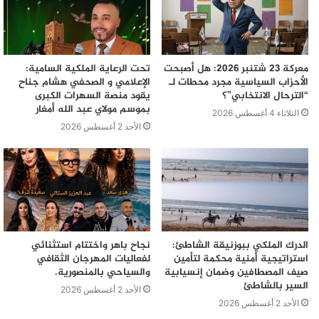
معركة 23 شتنبر 2026: هل أصبحت
تحت الرعاية الملكية السامية:
الأحزاب السياسية مجرد محطات لـ
الإعلامي و الصحفي هشام جناح
“الترحال الانتخابي”؟
يقود منصة السهرات الكبرى
بموسم مولاي عبد الله أمغار
الثلاثاء 4 أغسطس 2026
الأحد 2 أغسطس 2026
الدرك الملكي ببوزنيقة الشاطئ:
نجاح باهر واختتام استثنائي
استراتيجية أمنية محكمة لتأمين
لفعاليات المهرجان الثقافي
صيف المصطافين وضمان إنسيابية
والسياحي بالمنصورية.
السير بالشاطئ
الأحد 2 أغسطس 2026
الأحد 2 أغسطس 2026