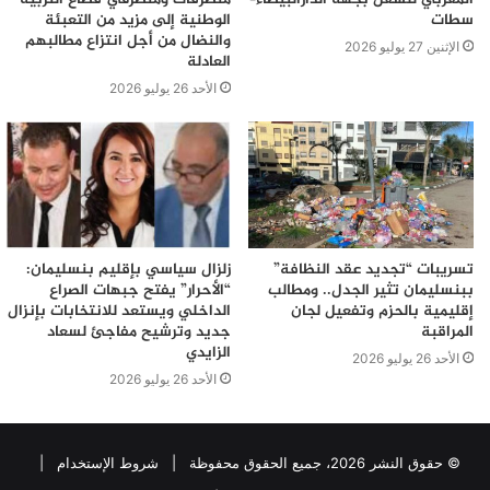
سطات
الوطنية إلى مزيد من التعبئة
والنضال من أجل انتزاع مطالبهم
الإثنين 27 يوليو 2026
العادلة
الأحد 26 يوليو 2026
تسريبات “تجديد عقد النظافة”
زلزال سياسي بإقليم بنسليمان:
ببنسليمان تثير الجدل.. ومطالب
“الأحرار” يفتح جبهات الصراع
إقليمية بالحزم وتفعيل لجان
الداخلي ويستعد للانتخابات بإنزال
المراقبة
جديد وترشيح مفاجئ لسعاد
الزايدي
الأحد 26 يوليو 2026
الأحد 26 يوليو 2026
© حقوق النشر 2026، جميع الحقوق محفوظة |
شروط الإستخدام
|