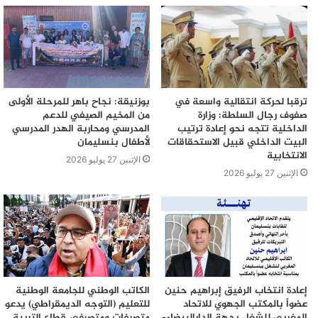
ترقبا لحركة انتقالية واسعة في
بوزنيقة: نجاح باهر للمرحلة الأولى
صفوف رجال السلطة: وزارة
من المخيم الصيفي للدعم
الداخلية تتجه نحو إعادة ترتيب
المدرسي ومحاربة الهدر المدرسي
البيت الداخلي قبيل الاستحقاقات
لأطفال بنسليمان
الانتخابية
الإثنين 27 يوليو 2026
الإثنين 27 يوليو 2026
إعادة انتخاب الرفيق إبراهيم حنين
الكاتب الوطني للجامعة الوطنية
عضواً بالمكتب الجهوي للاتحاد
للتعليم (التوجه الديمقراطي) يدعو
المغربي للشغل بجهة الدارالبيضاء–
متصرفات ومتصرفي قطاع التربية