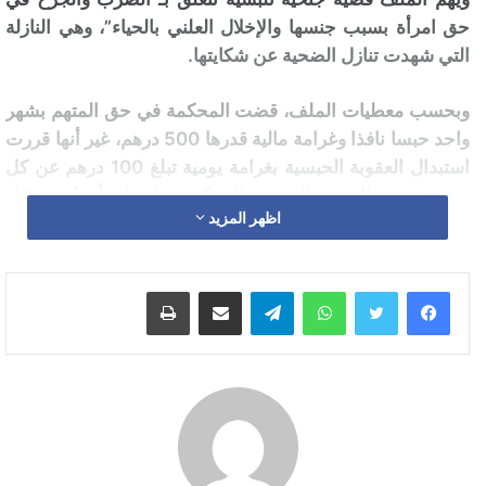
حق امرأة بسبب جنسها والإخلال العلني بالحياء”، وهي النازلة
التي شهدت تنازل الضحية عن شكايتها.
وبحسب معطيات الملف، قضت المحكمة في حق المتهم بشهر
واحد حبسا نافذا وغرامة مالية قدرها 500 درهم، غير أنها قررت
استبدال العقوبة الحبسية بغرامة يومية تبلغ 100 درهم عن كل
يوم من مدة العقوبة السجنية المحكوم بها، على أن تُؤدى قبل
اظهر المزيد
الإفراج عنه.
كما شمل الحكم عقوبة إضافية تقضي بمنع المحكوم عليه من
واتساب
تيلقرام
مشاركة عبر البريد
طباعة
الاتصال بالضحية أو الاقتراب منها أو من مكان تواجدها، أو
التواصل معها بأي وسيلة كانت، وذلك لمدة سنتين ابتداء من
تاريخ انتهاء العقوبة.
ويعتبر هذا القرار القضائي الأول من نوعه على مستوى ابتدائية
تطوان، ويأتي في سياق تنزيل القانون الجديد الذي يهدف إلى
اعتماد العقوبات البديلة عن العقوبات السالبة للحرية في بعض