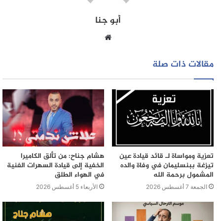
الأفعال الإجرامية، انسجاما مع التوجهات الحديثة للسياسة
أبو جنا
الجنائية الرامية إلى تحقيق عدالة ناجعة وضمان إعادة إدماج
المحكومين داخل المجتمع.
موقع
الويب
مقالات ذات صلة
تعزية ومواساة لـ قائد قيادة عين
هشام جناح: من تألق الكاميرا
تيزغة ببنسليمان في وفاة والده
الخفية إلى قيادة السهرات الفنية
المشمول برحمة الله
في الهواء الطلق
الجمعة 7 أغسطس 2026
الأربعاء 5 أغسطس 2026