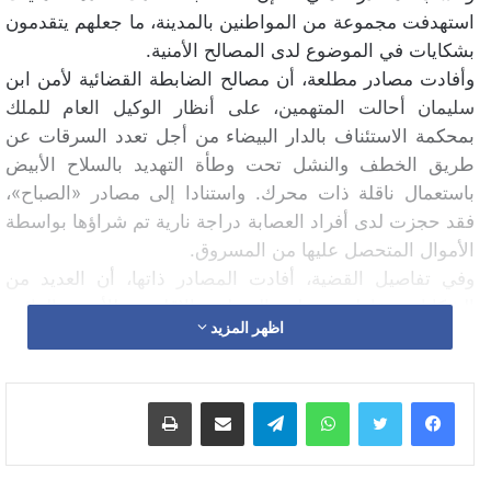
استهدفت مجموعة من المواطنين بالمدينة، ما جعلهم يتقدمون
بشكايات في الموضوع لدى المصالح الأمنية.
وأفادت مصادر مطلعة، أن مصالح الضابطة القضائية لأمن ابن
سليمان أحالت المتهمين، على أنظار الوكيل العام للملك
بمحكمة الاستئناف بالدار البيضاء من أجل تعدد السرقات عن
طريق الخطف والنشل تحت وطأة التهديد بالسلاح الأبيض
باستعمال ناقلة ذات محرك. واستنادا إلى مصادر «الصباح»،
فقد حجزت لدى أفراد العصابة دراجة نارية تم شراؤها بواسطة
الأموال المتحصل عليها من المسروق.
وفي تفاصيل القضية، أفادت المصادر ذاتها، أن العديد من
الشكايات تقاطرت على المنطقة الإقليمية للأمن والدائرة
اظهر المزيد
الثانية الحبوس تتعلق كلها بعمليات سرقة بالخطف والنشل
بطلاها شخصان يمتطيان دراجة نارية من نوع «103»، مؤكدة
أن كل الأوصاف التي أدلى بها الضحايا جاءت متطابقة على
واتساب
تيلقرام
مشاركة عبر البريد
طباعة
المتهمين، مما جعل المصالح الأمنية تطلع الضحايا على
مجموعة من الصور الممسوكة في الناظم الآلي، فتعرفوا على
أحد المتهمين من ذوي السوابق. وبناء على مجموعة من