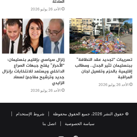
العادلة
الأحد 26 يوليو 2026
تسريبات “تجديد عقد النظافة”
زلزال سياسي بإقليم بنسليمان:
ببنسليمان تثير الجدل.. ومطالب
“الأحرار” يفتح جبهات الصراع
إقليمية بالحزم وتفعيل لجان
الداخلي ويستعد للانتخابات بإنزال
المراقبة
جديد وترشيح مفاجئ لسعاد
الزايدي
الأحد 26 يوليو 2026
الأحد 26 يوليو 2026
© حقوق النشر 2026، جميع الحقوق محفوظة |
شروط الإستخدام
|
سياسة الخصوصية
|
اتصل بنا