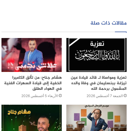
الأبحاث والتحريات، استطاعت الشرطة تحديد مكان وجوده،
ليتم تجنيد فرقة أمنية قامت بضرب حراسة مستمرة على
الأماكن التي يتردد عليها لثلاثة أيام متتالية، مكنت من إلقاء
مقالات ذات صلة
القبض عليه، واقتياده إلى مر المنطقة الأمنية إذ تم وضعه رهن
تدابير الحراسة النظرية، كما تم اعتقال المتهم الثاني خلال
اليوم ذاته.
تعزية ومواساة لـ قائد قيادة عين
هشام جناح: من تألق الكاميرا
تيزغة ببنسليمان في وفاة والده
الخفية إلى قيادة السهرات الفنية
المشمول برحمة الله
في الهواء الطلق
الجمعة 7 أغسطس 2026
الأربعاء 5 أغسطس 2026