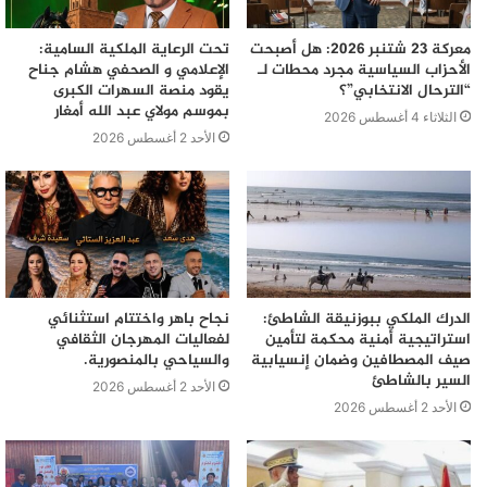
معركة 23 شتنبر 2026: هل أصبحت
تحت الرعاية الملكية السامية:
الأحزاب السياسية مجرد محطات لـ
الإعلامي و الصحفي هشام جناح
“الترحال الانتخابي”؟
يقود منصة السهرات الكبرى
بموسم مولاي عبد الله أمغار
الثلاثاء 4 أغسطس 2026
الأحد 2 أغسطس 2026
الدرك الملكي ببوزنيقة الشاطئ:
نجاح باهر واختتام استثنائي
استراتيجية أمنية محكمة لتأمين
لفعاليات المهرجان الثقافي
صيف المصطافين وضمان إنسيابية
والسياحي بالمنصورية.
السير بالشاطئ
الأحد 2 أغسطس 2026
الأحد 2 أغسطس 2026