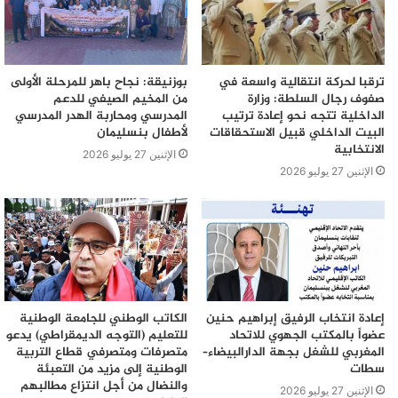
ترقبا لحركة انتقالية واسعة في
بوزنيقة: نجاح باهر للمرحلة الأولى
صفوف رجال السلطة: وزارة
من المخيم الصيفي للدعم
الداخلية تتجه نحو إعادة ترتيب
المدرسي ومحاربة الهدر المدرسي
البيت الداخلي قبيل الاستحقاقات
لأطفال بنسليمان
الانتخابية
الإثنين 27 يوليو 2026
الإثنين 27 يوليو 2026
إعادة انتخاب الرفيق إبراهيم حنين
الكاتب الوطني للجامعة الوطنية
عضواً بالمكتب الجهوي للاتحاد
للتعليم (التوجه الديمقراطي) يدعو
المغربي للشغل بجهة الدارالبيضاء–
متصرفات ومتصرفي قطاع التربية
سطات
الوطنية إلى مزيد من التعبئة
والنضال من أجل انتزاع مطالبهم
الإثنين 27 يوليو 2026