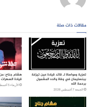
مقالات ذات صلة
تعزية ومواساة لـ قائد قيادة عين تيزغة
هشام جناح: من ت
ببنسليمان في وفاة والده المشمول
قيادة السهرات ا
برحمة الله
الأربعاء 5 أغسطس 2026
الجمعة 7 أغسطس 2026