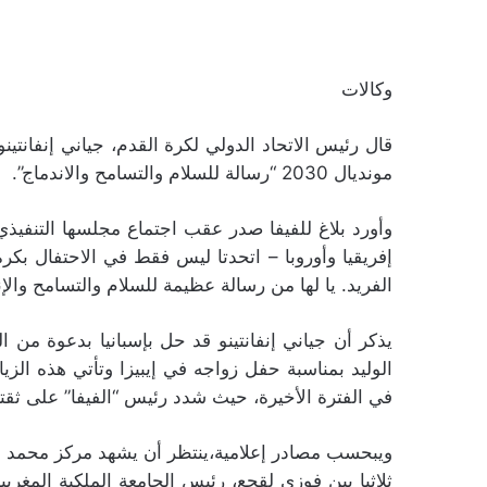
وكالات
قال رئيس الاتحاد الدولي لكرة القدم، جياني إنفانتين
مونديال 2030 “رسالة للسلام والتسامح والاندماج”.
وأورد بلاغ للفيفا صدر عقب اجتماع مجلسها التنفيذي، ا
إفريقيا وأوروبا – اتحدتا ليس فقط في الاحتفال بك
الفريد. يا لها من رسالة عظيمة للسلام والتسامح والإن
يذكر أن جياني إنفانتينو قد حل بإسبانيا بدعوة من ال
الوليد بمناسبة حفل زواجه في إيبيزا وتأتي هذه الز
في الفترة الأخيرة، حيث شدد رئيس “الفيفا” على ثقته
ويبحسب مصادر إعلامية،ينتظر أن يشهد مركز محمد ا
ثلاثيا بين فوزي لقجع، رئيس الجامعة الملكية المغربي