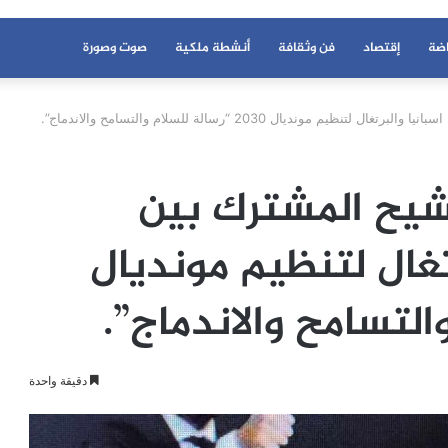
اضة
إقتصاد
فن وثقافة
أنشطة ملكية
صوت وصورة
م مونديال 2030 “رسالة للسلام والتسامح والاندماج”.
رشيح المشترك بين
تغال لتنظيم مونديال
دقيقة واحدة