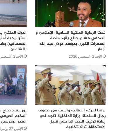
تحت الرعاية الملكية السامية: الإعلامي و
الدرك الملكي ب
الصحفي هشام جناح يقود منصة
استراتيجية أمن
السهرات الكبرى بموسم مولاي عبد الله
المصطافين وضما
أمغار
بالشاطئ
الأحد 2 أغسطس 2026
الأحد 2 أغسطس 2026
ترقبا لحركة انتقالية واسعة في صفوف
بوزنيقة: نجاح ب
رجال السلطة: وزارة الداخلية تتجه نحو
المخيم الصيفي 
إعادة ترتيب البيت الداخلي قبيل
الهدر المدرسي 
الاستحقاقات الانتخابية
الإثنين 27 يوليو 2026