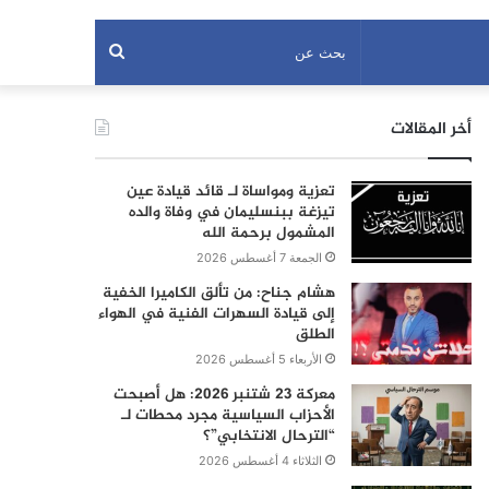
بحث
عن
أخر المقالات
تعزية ومواساة لـ قائد قيادة عين
تيزغة ببنسليمان في وفاة والده
المشمول برحمة الله
الجمعة 7 أغسطس 2026
هشام جناح: من تألق الكاميرا الخفية
إلى قيادة السهرات الفنية في الهواء
الطلق
الأربعاء 5 أغسطس 2026
معركة 23 شتنبر 2026: هل أصبحت
الأحزاب السياسية مجرد محطات لـ
“الترحال الانتخابي”؟
الثلاثاء 4 أغسطس 2026