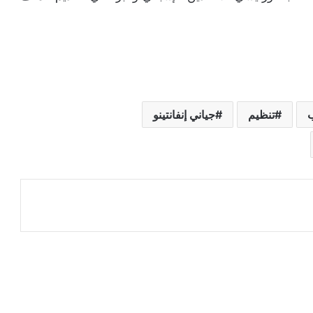
تنظيم
جياني إنفانتينو
عة