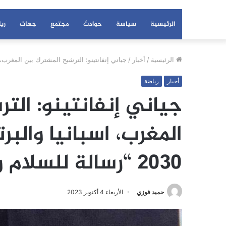
الرئيسية
سياسة
حوادث
مجتمع
جهات
ري
الرئيسية
/
أخبار
/
جياني إنفانتينو: الترشيح المشترك بين المغرب، اسبانيا والبرتغال لتنظي
أخبار
رياضة
جياني إنفانتينو: الت
المغرب، اسبانيا والبر
2030 “رسالة للسلام والتسامح والاندماج”.
حميد فوزي
الأربعاء 4 أكتوبر 2023