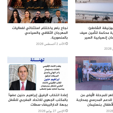
بوزنيقة الشاطئ:
نجاح باهر واختتام استثنائي لفعاليات
ية محكمة لتأمين صيف
المهرجان الثقافي والسياحي
ن إنسيابية السير
بالمنصورية.
الأحد 2 أغسطس 2026
اهر للمرحلة الأولى من
إعادة انتخاب الرفيق إبراهيم حنين عضواً
للدعم المدرسي ومحاربة
بالمكتب الجهوي للاتحاد المغربي للشغل
لأطفال بنسليمان
بجهة الدارالبيضاء–سطات
الإثنين 27 يوليو 2026