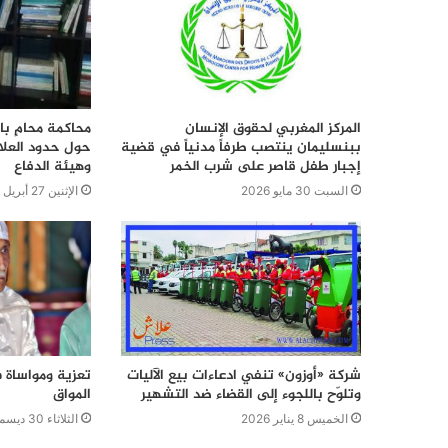
المركز المغربي لحقوق الإنسان
محاكمة محامٍ بال
ببنسليمان ينتصب طرفاً مدنياً في قضية
حول حدود العلاق
إجبار طفل قاصر على شرب الخمر
وهيئة الدفاع
السبت 30 مايو 2026
الإثنين 27 أبريل 2026
شركة «أوزون» تنفي ادعاءات بيع الآليات
تعزية ومواساة 
وتلوّح باللجوء إلى القضاء ضد التشهير
المواق
الخميس 8 يناير 2026
الثلاثاء 30 ديسمبر 2025