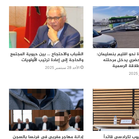
ة نحو اقليم بنسليمان:
الشباب والاحتجاج … بين حيوية المجتمع
حضري يدخل مرحلته
والحاجة إلى إعادة ترتيب الأولويات
نطلاقة الرسمية
الأحد 28 سبتمبر 2025
وب لكرادسي قائداً
إدانة مهاجر مغربي في فرنسا بالسجن