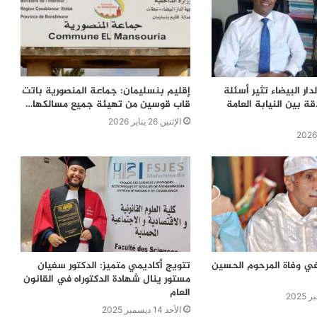
دار البيضاء تثير أسئلة
إقليم بنسليمان: جماعة المنصورية باتت
ة بين النيابة العامة
قاب قوسين من تهيئة جميع مسالكها…
الإثنين 26 يناير 2026
في وفاة المرحوم الحسين
تتويج أكاديمي متميز: الدكتور سفيان
مستور ينال شهادة الدكتوراه في القانون
العام
الأحد 14 ديسمبر 2025