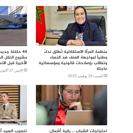
منظمة المرأة الاستقلالية تُطلق نداءً
44 حافلة جديد
وطنياً لمواجهة العنف ضد النساء
مشروع النقل ال
وتطالب بإصلاحات قانونية ومؤسساتية
الأخيرة قبل الا
عاجلة
الإثنين 27 أكتوبر 2025
السبت 29 نوفمبر 2025
احتجاجات الشباب … رقية أشمال:
تنصيب السيد أي