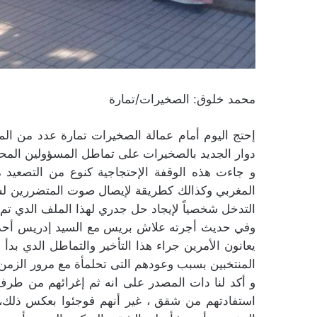
محمد خلوق: الصخيرات/تمارة
إحتج اليوم أمام عمالة الصخيرات تمارة عدد من الم
دوار الجديد بالصخيرات على تماطل المسؤولين المحل
و جاءت هذه الوقفة الإحتجاجية كنوع من التصعي
المغربي وكذالك كطريقة لإيصال صوت المتضررين ل
التدخل شخصياً لإيجاد حل جدري لهذا الملف الدي تم 
وفي حديث أجرته علاش بريس مع السيد إدريس أحد ال
المنتخبين بسبب وعودهم التى تحلمأة مع مرور الزمن 
و أكد لنا دات المصدر على انه ثم إغرائهم من طرف 
استفادتهم من شقق ، غير أنهم فوجئوا بعكس ذلك،