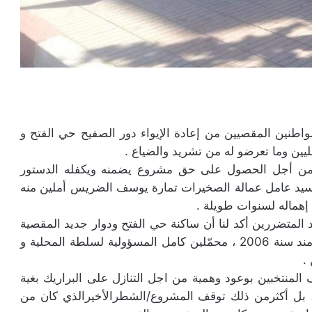
واطنين المقصيين من إعادة الإيواء دور الصفيح حي الفتح و
يين وما تعرضو له من تشريد والضياع .
د من أجل الحصول على حق مشروع يضمنه ويكفله الدستور
سيد عامل عمالة الصخيرات تمارة يوسف الضريس أملين منه
إهماله لسنوات طويلة .
متضررين أكد لنا أن ساكنة حي الفتح ودوار جديد المقصية
يعانون الأمرين جراء هذا التأخير والتماطل الدي بدأ مند سنة 2006 ، محمّلين كامل المسؤولية لسلطة المحلية و
.
المنتخبين بوعود وهمية من اجل التنازل على البراريك بغية
 بل أكثرمن ذلك توقف المشروع/الشطرالأخيرالذي كان من