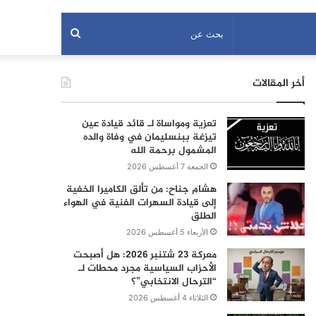
بحث
عن
أخر المقالات
تعزية ومواساة لـ قائد قيادة عين
تيزغة ببنسليمان في وفاة والده
المشمول برحمة الله
الجمعة 7 أغسطس 2026
هشام جناح: من تألق الكاميرا الخفية
إلى قيادة السهرات الفنية في الهواء
الطلق
الأربعاء 5 أغسطس 2026
معركة 23 شتنبر 2026: هل أصبحت
الأحزاب السياسية مجرد محطات لـ
“الترحال الانتخابي”؟
الثلاثاء 4 أغسطس 2026