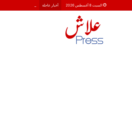
هشام جناح: من تألق الك
السبت 8 أغسطس 2026
أخبار عاجلة