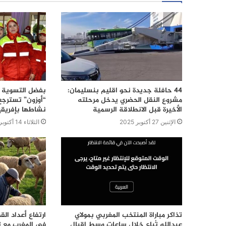
44 حافلة جديدة نحو اقليم بنسليمان:
بفضل التسوية ا
مشروع النقل الحضري يدخل مرحلته
“أوزون” تسترجع
الأخيرة قبل الانطلاقة الرسمية
نشاطها بإفريقي
الإثنين 27 أكتوبر 2025
الثلاثاء 14 أكتوبر 2025
تذاكر مباراة المنتخب المغربي بمولاي
ارتفاع أعداد ال
عبدالله تُباع خلال ساعات وسط إقبال
في المغرب مع ت