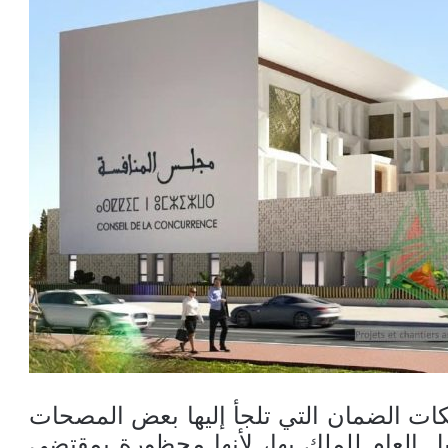
ت الضمان التي تلجأ إليها بعض المصحات
يل العام للملك بها، لأنها محظورة بمقتضى