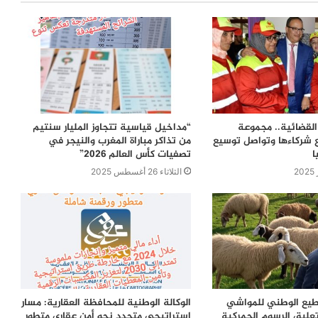
لقضائية.. مجموعة
“مداخيل قياسية تتجاوز المليار سنتيم
 شركاءها وتواصل توسيع
من تذاكر مباراة المغرب والنيجر في
ا
تصفيات كأس العالم 2026”
الثلاثاء 26 أغسطس 2025
قطيع الوطني للمواشي
الوكالة الوطنية للمحافظة العقارية: مسار
عليق الرسوم الجمركية
استراتيجي متجدد نحو أمن عقاري متطور