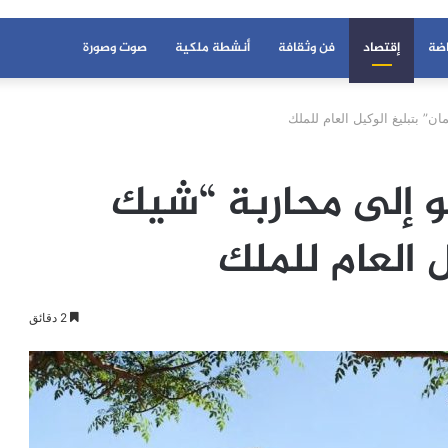
اضة
إقتصاد
فن وثقافة
أنشطة ملكية
صوت وصورة
” بتبليغ الوكيل العام للملك
 إلى محاربة “شيك
 العام للملك
2 دقائق