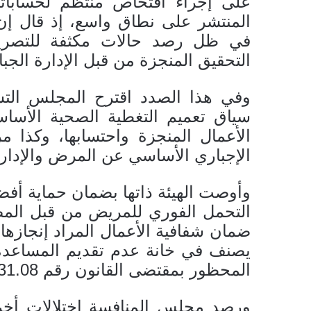
على إجراء افتحاص منتظم لحساباته
المنتشر على نطاق واسع، إذ قال إن
في ظل رصد حالات مكثفة للتصريح 
التحقيق المنجزة من قبل الإدارة الجبا
وفي هذا الصدد اقترح المجلس الت
سياق تعميم التغطية الصحية الأسا
الأعمال المنجزة واحتسابها، وكذا م
الإجباري الأساسي عن المرض والإدارة 
وأوصت الهيئة ذاتها بضمان حماية أف
التحمل الفوري للمريض من قبل المص
ضمان شفافية الأعمال المراد إنجازها 
يصنف في خانة عدم تقديم المساعد
المحظور بمقتضى القانون رقم 31.08 القاضي بتحديد تدابير لحماية المستهلك.
ورصد مجلس المنافسة اختلالات أخرى