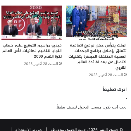
الملك يترأس حفل توقيع اتفاقية
فيديو مراسيم التوقيع على خطاب
تتعلق بإطلاق برنامج الوحدات
النوايا لتنظيم نهائيات كأس العالم
الصحية المتنقلة المجهزة بتقنيات
لكرة القدم 2030
الاتصال عن بعد لفائدة العالم
السبت 28 أكتوبر 2023
القروي
السبت 28 أكتوبر 2023
اترك تعليقاً
يجب أنت تكون
مسجل الدخول
لتضيف تعليقاً.
© حقوق النشر 2026، جميع الحقوق محفوظة |
شروط الإستخدام
|