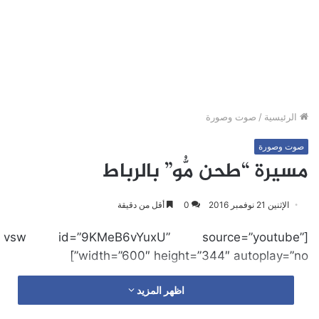
الرئيسية
/
صوت وصورة
صوت وصورة
مسيرة “طحن مُّو” بالرباط
الإثنين 21 نوفمبر 2016
0
أقل من دقيقة
[vsw id=”9KMeB6vYuxU” source=”youtube”
width=”600″ height=”344″ autoplay=”no”]
اظهر المزيد