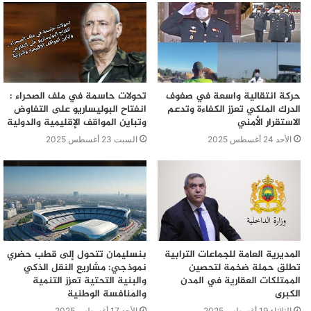
الأسابيع الأخيرة.
حركة انتقالية واسعة في صفوف
تحولات حاسمة في ملف الصحراء :
الدرك الملكي تعزز الكفاءة وتدعم
انفتاح البوليساريو على التفاوض
الاستقرار الأمني
وتباين المواقف الإقليمية والدولية
الأحد 24 أغسطس 2025
السبت 23 أغسطس 2025
المديرية العامة للجماعات الترابية
بنسليمان تتحول إلى قطب حضري
تطلق حملة ضخمة لتحصين
نموذجي: مشاريع النقل الذكي
الممتلكات العقارية في المدن
والبنية التحتية تعزز التنمية
الكبرى
والمنافسة الوطنية
الثلاثاء 19 أغسطس 2025
الأحد 17 أغسطس 2025