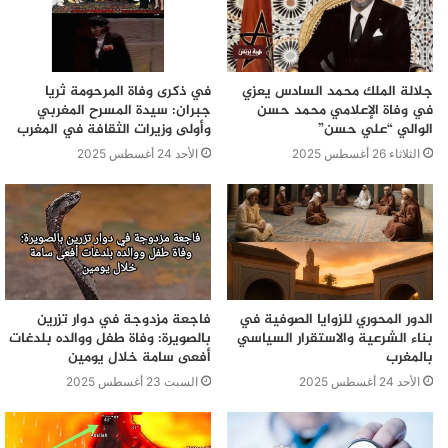
مقاطع فيديو تعليمية للطهي وخصومات على الأطباق، مما
يُظهر كيف يتم دمج البيض في الحياة اليومية الأسترالية.
أيرلندا
جلالة الملك محمد السادس يعزي
في ذكرى وفاة المرحومة ثريا
تركز أيرلندا على التغذية والبروتين كمواضيع رئيسية في
في وفاة الإعلامي محمد حسن
جبران: سيدة المسرح المغربي
احتفالاتها. يتم التعاون مع الرياضيين المحليين لتقديم البيض
الوالي “علي حسن”
وأولى وزيرات الثقافة في المغرب
كغذاء مثالي للصحة العامة، مما يعكس أهمية البيض في تعزيز
الثلاثاء 26 أغسطس 2025
الأحد 24 أغسطس 2025
الأداء الرياضي.
موريشيوس
في موريشيوس، تُنظم فعاليات تتضمن توزيع البيض على
المحتاجين، مما يُظهر جانبًا إنسانيًا واجتماعيًا للاحتفال. يتم
التعاون مع منظمات غير حكومية لدعم الفئات الضعيفة.
آسيا
الدور المحوري للزوايا الصوفية في
فاجعة مزدوجة في دوار تزرين
في الثقافات الآسيوية، يُعتبر البيض رمزًا للحظ والازدهار.
بناء الشرعية والاستقرار السياسي
بالصويرة: وفاة طفل ووالده بلدغات
بالمغرب
أفعى سامة خلال يومين
يُستخدم في الأطباق الاحتفالية ويُقدّم كجزء من التقاليد
المرتبطة بالمناسبات الخاصة.
الأحد 24 أغسطس 2025
السبت 23 أغسطس 2025
هذه الفروقات تُظهر كيف يمكن لاحتفال واحد أن يتنوع ويعبر
عن القيم الثقافية المختلفة حول العالم، مما يُعزز من فهمنا