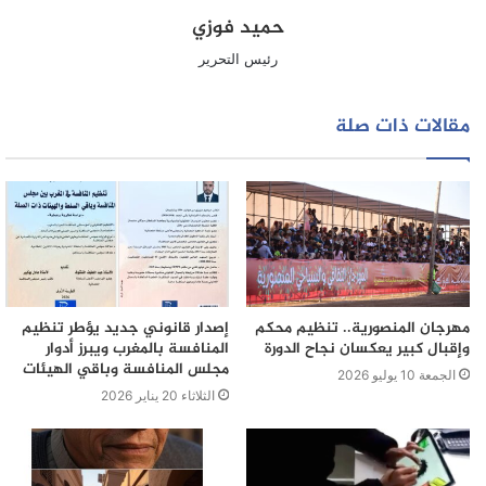
المسابقات تُعتبر فرصة لإظهار الإبداع والتفاعل مع عشاق
حميد فوزي
الطعام.
رئيس التحرير
حملات التوعية الصحية
تشمل الفعاليات تنظيم حملات توعية تهدف إلى تثقيف
الجمهور حول الفوائد الصحية للبيض، مثل دوره في تعزيز
مقالات ذات صلة
صحة العضلات والعظام يتم توزيع معلومات ونصائح حول كيفية
إدراج البيض في النظام الغذائي اليومي.
توزيع البيض في المدارس
يتم توزيع البيض في المدارس كجزء من المبادرات التعليمية
لتعريف الأطفال بأهمية التغذية الصحية ويُقدم البيض كوجبة
مغذية تساعد في تحسين التركيز والطاقة لدى الطلاب.
ورش العمل والندوات
مهرجان المنصورية.. تنظيم محكم
إصدار قانوني جديد يؤطر تنظيم
تُعقد ورش عمل وندوات تتناول أهمية البيض في النظام
وإقبال كبير يعكسان نجاح الدورة
المنافسة بالمغرب ويبرز أدوار
مجلس المنافسة وباقي الهيئات
الغذائي، حيث يشارك فيها خبراء التغذية وممثلو الصناعة
الجمعة 10 يوليو 2026
الثلاثاء 20 يناير 2026
لمناقشة الفوائد الصحية للبيض.
أنشطة تفاعلية
تشمل الأنشطة التفاعلية مثل مسابقات الرسم أو التصوير،
حيث يُشجع المشاركون على التعبير عن إبداعاتهم باستخدام