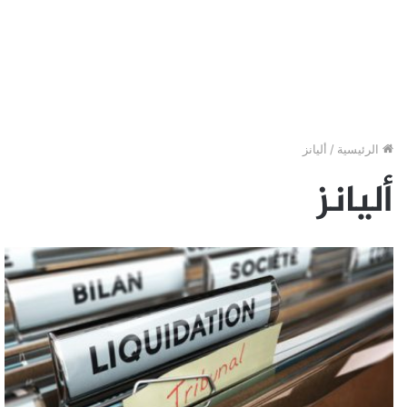
الرئيسية
/
أليانز
أليانز