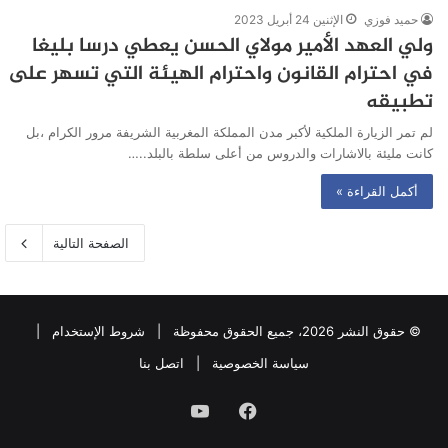
حميد فوزي
الإثنين 24 أبريل 2023
ولي العهد الأمير مولاي الحسن يعطي درسا بليغا
في احترام القانون واحترام الهيئة التي تسهر على
تطبيقه
لم تمر الزيارة الملكية لأكبر مدن المملكة المغربية الشريفة مرور الكرام ،بل
كانت مليئة بالاشارات والدروس من أعلى سلطة بالبلد..…
أكمل القراءة »
الصفحة التالية
© حقوق النشر 2026، جميع الحقوق محفوظة |
شروط الإستخدام
|
سياسة الخصوصية
|
اتصل بنا
فيسبوك
يوتيوب