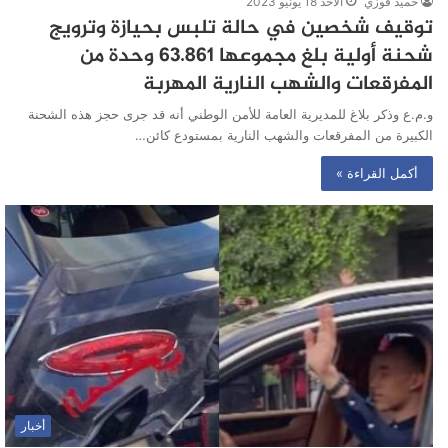
حميد فوزي
الأحد 18 يونيو 2023
توقيف شخصين في حالة تلبس بحيازة وترويج
شحنة أولية بلغ مجموعها 63.861 وحدة من
المفرقعات والشهب النارية المهربة
و.م.ع وذكر بلاغ للمديرية العامة للأمن الوطني أنه قد جرى حجز هذه الشحنة
الكبيرة من المفرقعات والشهب النارية بمستودع كائن…
أكمل القراءة »
أخبار