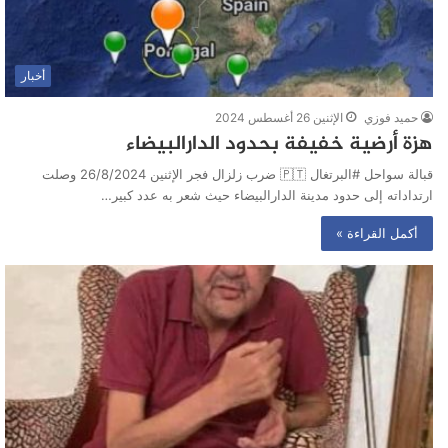
أخبار
حميد فوزي
الإثنين 26 أغسطس 2024
هزة أرضية خفيفة بحدود الدارالبيضاء
قبالة سواحل #البرتغال 🇵🇹 ضرب زلزال فجر الإثنين 26/8/2024 وصلت
ارتداداته إلى حدود مدينة الدارالبيضاء حيث شعر به عدد كبير…
أكمل القراءة »