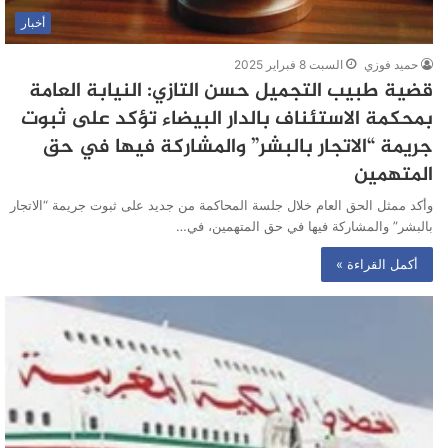
أخبار
حميد فوزي
السبت 8 فبراير 2025
قضية طبيب التجميل حسن التازي: النيابة العامة
بمحكمة الاستئناف بالدار البيضاء تؤكد على ثبوت
جريمة “الاتجار بالبشر” والمشاركة فيها في حق
المتهمين
وأكد ممثل الحق العام خلال جلسة المحاكمة من جديد على ثبوت جريمة “الاتجار
بالبشر” والمشاركة فيها في حق المتهمين، في…
أكمل القراءة »