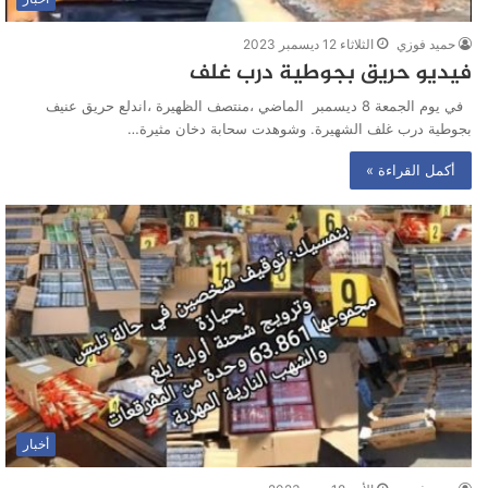
حميد فوزي
الثلاثاء 12 ديسمبر 2023
فيديو حريق بجوطية درب غلف
في يوم الجمعة 8 ديسمبر الماضي ،منتصف الظهيرة ،اندلع حريق عنيف
بجوطية درب غلف الشهيرة. وشوهدت سحابة دخان مثيرة…
أكمل القراءة »
أخبار