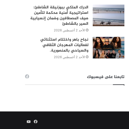
الدرك الملكي ببوزنيقة الشاطئ:
استراتيجية أمنية محكمة لتأمين
صيف المصطافين وضمان إنسيابية
السير بالشاطئ
الأحد 2 أغسطس 2026
نجاح باهر واختتام استثنائي
لفعاليات المهرجان الثقافي
والسياحي بالمنصورية.
الأحد 2 أغسطس 2026
تابعنا على فيسبوك
فيسبوك
يوتيوب