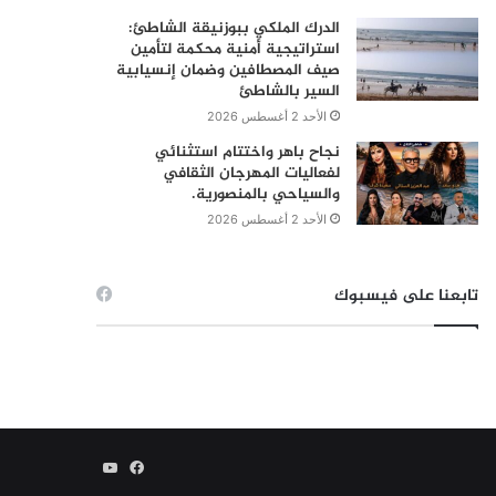
الدرك الملكي ببوزنيقة الشاطئ:
استراتيجية أمنية محكمة لتأمين
صيف المصطافين وضمان إنسيابية
السير بالشاطئ
الأحد 2 أغسطس 2026
نجاح باهر واختتام استثنائي
لفعاليات المهرجان الثقافي
والسياحي بالمنصورية.
الأحد 2 أغسطس 2026
تابعنا على فيسبوك
فيسبوك
يوتيوب