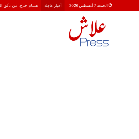
هشام جناح: من تألق الك
الجمعة 7 أغسطس 2026
أخبار عاجلة