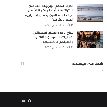
الدرك الملكي ببوزنيقة الشاطئ:
استراتيجية أمنية محكمة لتأمين
صيف المصطافين وضمان إنسيابية
السير بالشاطئ
الأحد 2 أغسطس 2026
نجاح باهر واختتام استثنائي
لفعاليات المهرجان الثقافي
والسياحي بالمنصورية.
الأحد 2 أغسطس 2026
تابعنا على فيسبوك
فيسبوك
يوتيوب