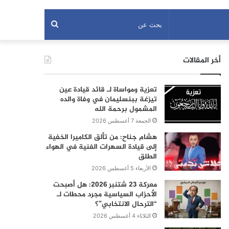
بحث
عن
أخر المقالات
تعزية ومواساة لـ قائد قيادة عين
تيزغة ببنسليمان في وفاة والده
المشمول برحمة الله
الجمعة 7 أغسطس 2026
هشام جناح: من تألق الكاميرا الخفية
إلى قيادة السهرات الفنية في الهواء
الطلق
الأربعاء 5 أغسطس 2026
معركة 23 شتنبر 2026: هل أصبحت
الأحزاب السياسية مجرد محطات لـ
“الترحال الانتخابي”؟
الثلاثاء 4 أغسطس 2026