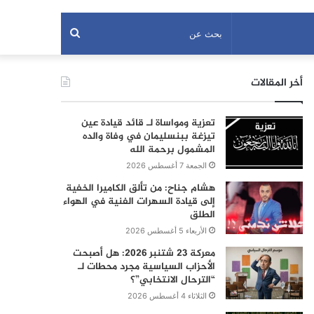
بحث
عن
أخر المقالات
تعزية ومواساة لـ قائد قيادة عين
تيزغة ببنسليمان في وفاة والده
المشمول برحمة الله
الجمعة 7 أغسطس 2026
هشام جناح: من تألق الكاميرا الخفية
إلى قيادة السهرات الفنية في الهواء
الطلق
الأربعاء 5 أغسطس 2026
معركة 23 شتنبر 2026: هل أصبحت
الأحزاب السياسية مجرد محطات لـ
“الترحال الانتخابي”؟
الثلاثاء 4 أغسطس 2026