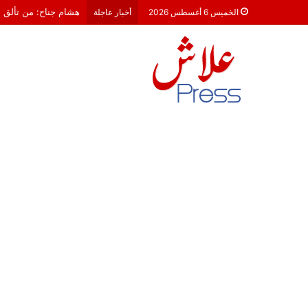
هشام جناح: من تألق ال
الخميس 6 أغسطس 2026
أخبار عاجلة