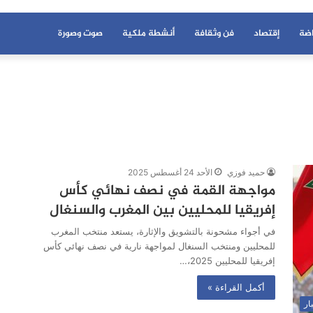
اضة
إقتصاد
فن وثقافة
أنشطة ملكية
صوت وصورة
حميد فوزي
الأحد 24 أغسطس 2025
مواجهة القمة في نصف نهائي كأس
إفريقيا للمحليين بين المغرب والسنغال
في أجواء مشحونة بالتشويق والإثارة، يستعد منتخب المغرب
للمحليين ومنتخب السنغال لمواجهة نارية في نصف نهائي كأس
إفريقيا للمحليين 2025،…
أكمل القراءة »
ار