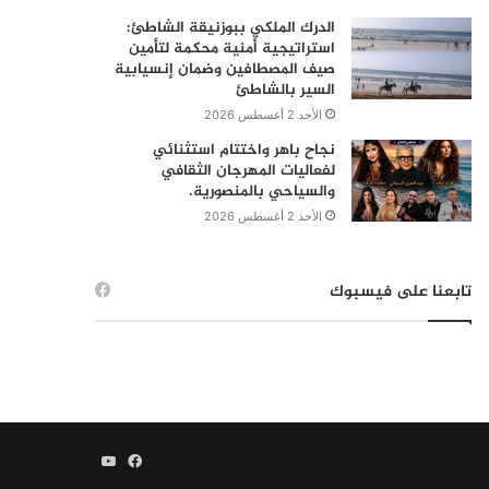
الدرك الملكي ببوزنيقة الشاطئ:
استراتيجية أمنية محكمة لتأمين
صيف المصطافين وضمان إنسيابية
السير بالشاطئ
الأحد 2 أغسطس 2026
نجاح باهر واختتام استثنائي
لفعاليات المهرجان الثقافي
والسياحي بالمنصورية.
الأحد 2 أغسطس 2026
تابعنا على فيسبوك
فيسبوك
يوتيوب