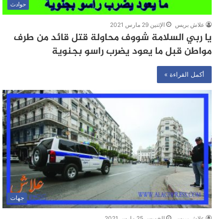
حوادث
علاش بريس
الإثنين 29 مارس 2021
يا ربي السلامة شووف محاولة قتل قائد من طرف
مواطن قبل ما يعود يضرب راسو بجنوية
أكمل القراءة »
جهات
علاش بريس
الخميس 25 مارس 2021