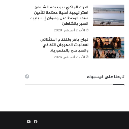
الدرك الملكي ببوزنيقة الشاطئ:
استراتيجية أمنية محكمة لتأمين
صيف المصطافين وضمان إنسيابية
السير بالشاطئ
الأحد 2 أغسطس 2026
نجاح باهر واختتام استثنائي
لفعاليات المهرجان الثقافي
والسياحي بالمنصورية.
الأحد 2 أغسطس 2026
تابعنا على فيسبوك
فيسبوك
يوتيوب