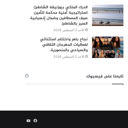
الدرك الملكي ببوزنيقة الشاطئ:
استراتيجية أمنية محكمة لتأمين
صيف المصطافين وضمان إنسيابية
السير بالشاطئ
الأحد 2 أغسطس 2026
نجاح باهر واختتام استثنائي
لفعاليات المهرجان الثقافي
والسياحي بالمنصورية.
الأحد 2 أغسطس 2026
تابعنا على فيسبوك
فيسبوك
يوتيوب