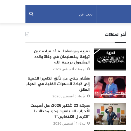
بحث
عن
أخر المقالات
تعزية ومواساة لـ قائد قيادة عين
تيزغة ببنسليمان في وفاة والده
المشمول برحمة الله
الجمعة 7 أغسطس 2026
هشام جناح: من تألق الكاميرا الخفية
إلى قيادة السهرات الفنية في الهواء
الطلق
الأربعاء 5 أغسطس 2026
معركة 23 شتنبر 2026: هل أصبحت
الأحزاب السياسية مجرد محطات لـ
“الترحال الانتخابي”؟
الثلاثاء 4 أغسطس 2026