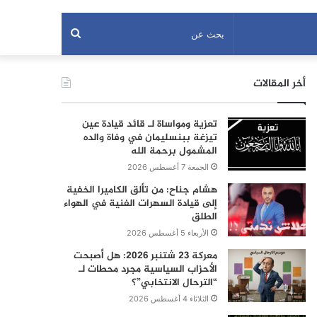
بحث
عن
أخر المقالات
تعزية ومواساة لـ قائد قيادة عين
تيزغة ببنسليمان في وفاة والده
المشمول برحمة الله
الجمعة 7 أغسطس 2026
هشام جناح: من تألق الكاميرا الخفية
إلى قيادة السهرات الفنية في الهواء
الطلق
الأربعاء 5 أغسطس 2026
معركة 23 شتنبر 2026: هل أصبحت
الأحزاب السياسية مجرد محطات لـ
“الترحال الانتخابي”؟
الثلاثاء 4 أغسطس 2026