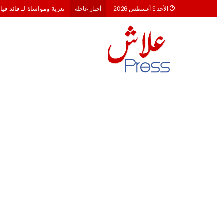
تعزية ومواساة لـ قائد قي
الأحد 9 أغسطس 2026
أخبار عاجلة