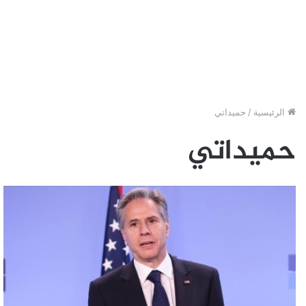
الرئيسية
/
حميداتي
حميداتي