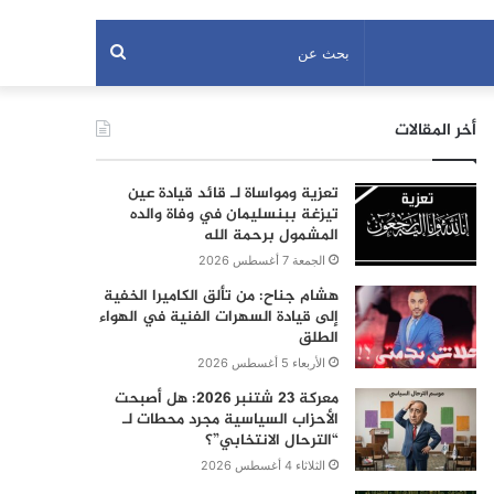
بحث
عن
أخر المقالات
تعزية ومواساة لـ قائد قيادة عين
تيزغة ببنسليمان في وفاة والده
المشمول برحمة الله
الجمعة 7 أغسطس 2026
هشام جناح: من تألق الكاميرا الخفية
إلى قيادة السهرات الفنية في الهواء
الطلق
الأربعاء 5 أغسطس 2026
معركة 23 شتنبر 2026: هل أصبحت
الأحزاب السياسية مجرد محطات لـ
“الترحال الانتخابي”؟
الثلاثاء 4 أغسطس 2026