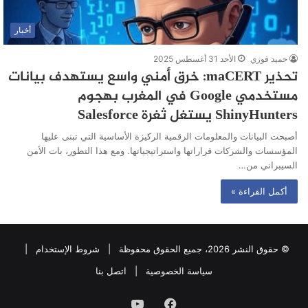
أخبار
حميد فوزي
الأحد 31 أغسطس 2025
تحذير maCERT: خرق أمني واسع يستهدف بيانات
مستخدمي Google في المغرب بهجوم
ShinyHunters يستغل ثغرة Salesforce
أصبحت البيانات والمعلومات الرقمية الركيزة الأساسية التي تبنى عليها
المؤسسات والشركات قراراتها واستراتيجياتها. ومع هذا التطور، بات الأمن
السيبراني من…
أكمل القراءة »
© حقوق النشر 2026، جميع الحقوق محفوظة |
شروط الإستخدام
|
سياسة الخصوصية
|
اتصل بنا
فيسبوك
يوتيوب